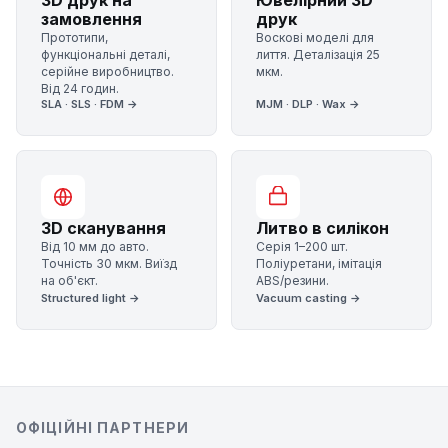
3D друк на
Ювелірний 3D
замовлення
друк
Прототипи,
Воскові моделі для
функціональні деталі,
лиття. Деталізація 25
серійне виробництво.
мкм.
Від 24 годин.
SLA · SLS · FDM →
MJM · DLP · Wax →
3D сканування
Литво в силікон
Від 10 мм до авто.
Серія 1–200 шт.
Точність 30 мкм. Виїзд
Поліуретани, імітація
на об'єкт.
ABS/резини.
Structured light →
Vacuum casting →
ОФІЦІЙНІ ПАРТНЕРИ