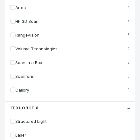
Artec
4
HP 3D Scan
4
RangeVision
3
Volume Technologies
2
Scan in a Box
2
Scanform
1
Calibry
1
ТЕХНОЛОГІЯ
Structured Light
Laser