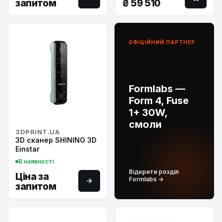
запитом
₴
59 510
ОФІЦІЙНИЙ ПАРТНЕР
Formlabs —
Form 4, Fuse
1+ 30W,
смоли
3DPRINT.UA
3D сканер SHINING 3D
Einstar
В наявності
Відкрити розділ
Ціна за
Formlabs →
запитом