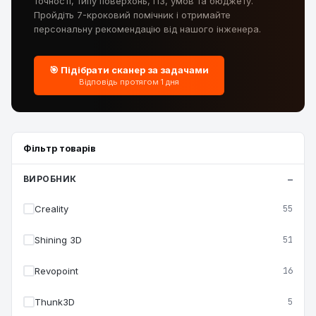
точності, типу поверхонь, ПЗ, умов та бюджету.
Пройдіть 7-кроковий помічник і отримайте
персональну рекомендацію від нашого інженера.
🎯 Підібрати сканер за задачами
Відповідь протягом 1 дня
Фільтр товарів
ВИРОБНИК
Creality
55
Shining 3D
51
Revopoint
16
Thunk3D
5