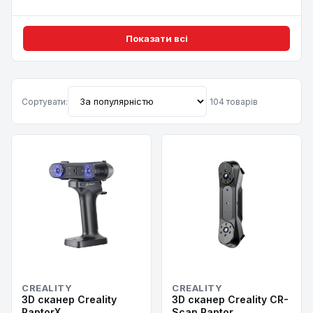
Показати всі
Сортувати:
104 товарів
CREALITY
CREALITY
3D сканер Creality
3D сканер Creality CR-
RaptorX
Scan Raptor