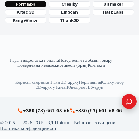
Creality
Ultimaker
Formlabs
Artec 3D
EinScan
Harz Labs
RangeVision
Thunk3D
Гарантія
Доставка і оплата
Повернення та обмін товару
Повернення неналежної якості (брак)
Контакти
Корисні сторінки:
Гайд 3D-друку
Порівняння
Калькулятор
3D-друк у Києві
Ювелірам
SLS-друк
+380 (73) 661-68-66
+380 (95) 661-68-66
© 2015 — 2026 ТОВ «3Д Прінт» · Всі права захищено ·
Політика конфіденційності