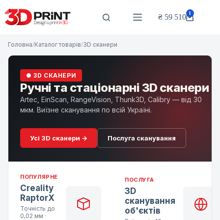
Перейти
до
1
₴
59 510
Кошик
вмісту
Головна
/
Каталог товарів
/
3D сканери
● 3D СКАНЕРИ
Ручні та стаціонарні 3D сканери
Artec, EinScan, RangeVision, Thunk3D, Calibry — від 30
мкм. Виїзне сканування по всій Україні.
Усі 3D сканери →
Послуга сканування
ПОПУЛЯРНЕ
ПОСЛУГА
Creality
3D
RaptorX
сканування
Точність до
об'єктів
0,02 мм ·