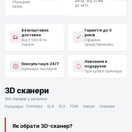
Виїзд · від 10 мм
гібридний
до авто
лазер
Безкоштовна
Гарантія до 3
доставка
років
Від 3 000 ₴ по
Офіційне
Україні
представництво
Навчання в
Консультація 24/7
подарунок
Інженери-експерти
При купівлі принтера
3D сканери
104 товарів у каталозі
Formlabs
SLA
SLS
FDM
Смоли
Сканери
Популярні:
Як обрати 3D-сканер?