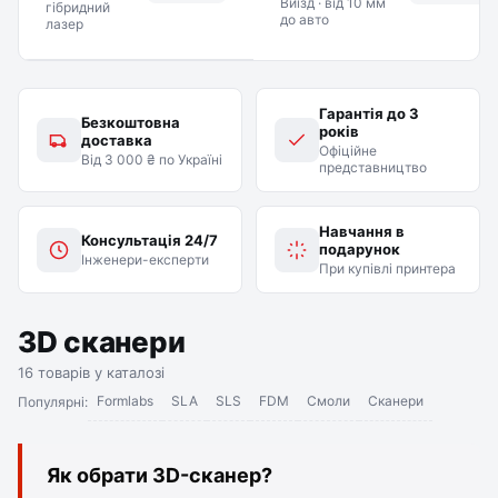
Виїзд · від 10 мм
гібридний
до авто
лазер
Гарантія до 3
Безкоштовна
років
доставка
Офіційне
Від 3 000 ₴ по Україні
представництво
Навчання в
Консультація 24/7
подарунок
Інженери-експерти
При купівлі принтера
3D сканери
16 товарів у каталозі
Formlabs
SLA
SLS
FDM
Смоли
Сканери
Популярні:
Як обрати 3D-сканер?