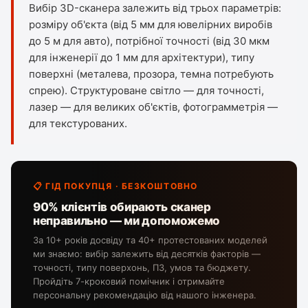
Вибір 3D-сканера залежить від трьох параметрів:
розміру об'єкта (від 5 мм для ювелірних виробів
до 5 м для авто), потрібної точності (від 30 мкм
для інженерії до 1 мм для архітектури), типу
поверхні (металева, прозора, темна потребують
спрею). Структуроване світло — для точності,
лазер — для великих об'єктів, фотограмметрія —
для текстурованих.
📋 ГІД ПОКУПЦЯ · БЕЗКОШТОВНО
90% клієнтів обирають сканер
неправильно — ми допоможемо
За 10+ років досвіду та 40+ протестованих моделей
ми знаємо: вибір залежить від десятків факторів —
точності, типу поверхонь, ПЗ, умов та бюджету.
Пройдіть 7-кроковий помічник і отримайте
персональну рекомендацію від нашого інженера.