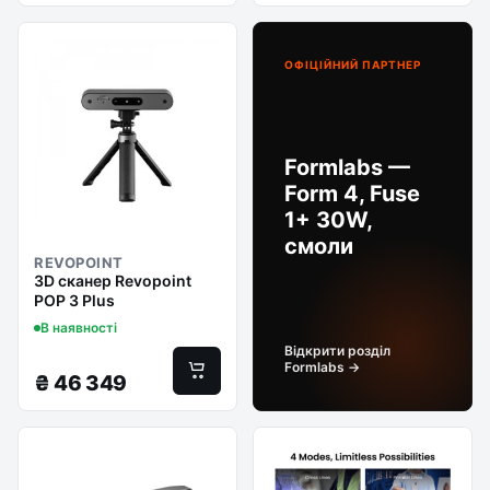
ОФІЦІЙНИЙ ПАРТНЕР
Formlabs —
Form 4, Fuse
1+ 30W,
смоли
REVOPOINT
3D сканер Revopoint
POP 3 Plus
В наявності
Відкрити розділ
Formlabs →
₴
46 349