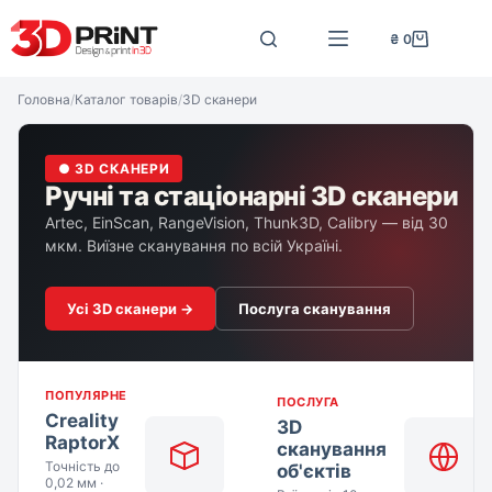
Перейти
до
₴
0
Кошик
вмісту
Головна
/
Каталог товарів
/
3D сканери
● 3D СКАНЕРИ
Ручні та стаціонарні 3D сканери
Artec, EinScan, RangeVision, Thunk3D, Calibry — від 30
мкм. Виїзне сканування по всій Україні.
Усі 3D сканери →
Послуга сканування
ПОПУЛЯРНЕ
ПОСЛУГА
Creality
3D
RaptorX
сканування
Точність до
об'єктів
0,02 мм ·