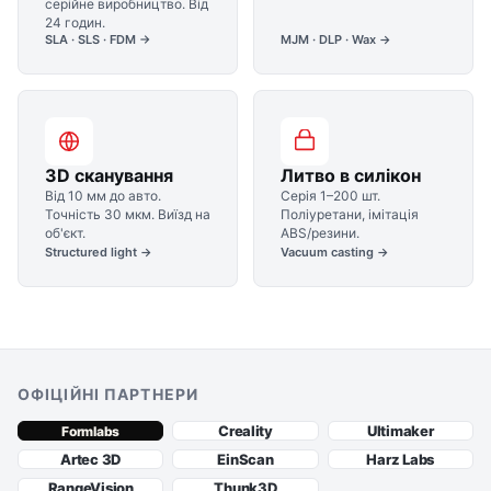
серійне виробництво. Від
24 годин.
SLA · SLS · FDM →
MJM · DLP · Wax →
3D сканування
Литво в силікон
Від 10 мм до авто.
Серія 1–200 шт.
Точність 30 мкм. Виїзд на
Поліуретани, імітація
об'єкт.
ABS/резини.
Structured light →
Vacuum casting →
ОФІЦІЙНІ ПАРТНЕРИ
Creality
Ultimaker
Formlabs
Artec 3D
EinScan
Harz Labs
RangeVision
Thunk3D