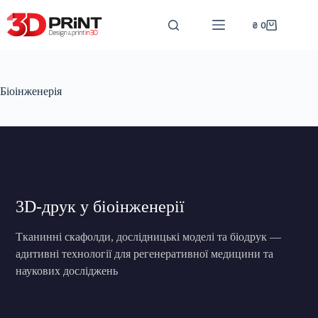
Перейти
до
₴
0
Кошик
вмісту
Біоінженерія
3D-друк у біоінженерії
Тканинні скафолди, дослідницькі моделі та біодрук —
адитивні технології для регенеративної медицини та
наукових досліджень