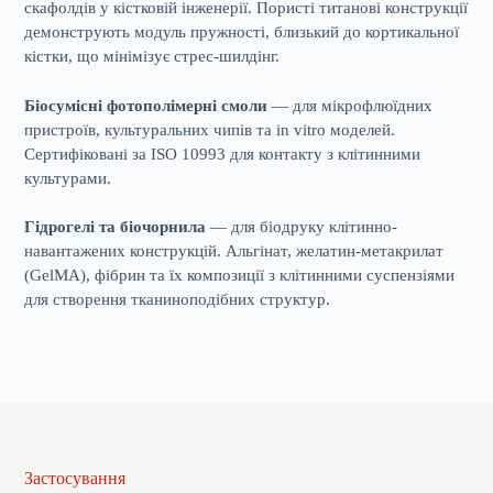
скафолдів у кістковій інженерії. Пористі титанові конструкції
демонструють модуль пружності, близький до кортикальної
кістки, що мінімізує стрес-шилдінг.
Біосумісні фотополімерні смоли
— для мікрофлюїдних
пристроїв, культуральних чипів та in vitro моделей.
Сертифіковані за ISO 10993 для контакту з клітинними
культурами.
Гідрогелі та біочорнила
— для біодруку клітинно-
навантажених конструкцій. Альгінат, желатин-метакрилат
(GelMA), фібрин та їх композиції з клітинними суспензіями
для створення тканиноподібних структур.
Застосування