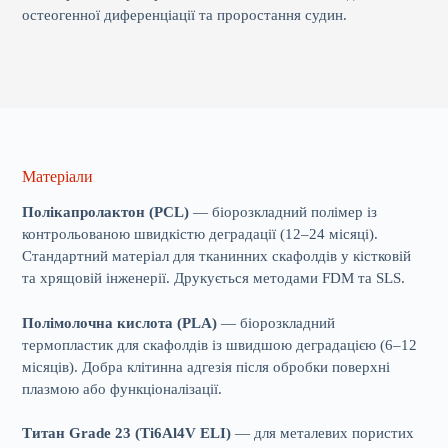
остеогенної диференціації та проростання судин.
Матеріали
Полікапролактон (PCL)
— біорозкладний полімер із
контрольованою швидкістю деградації (12–24 місяці).
Стандартний матеріал для тканинних скафолдів у кістковій
та хрящовій інженерії. Друкується методами FDM та SLS.
Полімолочна кислота (PLA)
— біорозкладний
термопластик для скафолдів із швидшою деградацією (6–12
місяців). Добра клітинна адгезія після обробки поверхні
плазмою або функціоналізації.
Титан Grade 23 (Ti6Al4V ELI)
— для металевих пористих