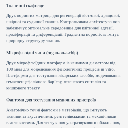
Тканинні скафолди
Друк пористих матриць для регенерації кісткової, хрящової,
шкірної та судинної тканин. Контрольована архітектура пор
забезпечує оптимальне середовище для клітинної адгезії,
проліферації та диференціації. Градієнтна пористість імітує
природну структуру тканин.
Мікрофлюїдні чипи (organ-on-a-chip)
Друк мікрофлюїдних платформ із каналами діаметром від
100 мкм для моделювання фізіологічних процесів in vitro.
Платформи для тестування лікарських засобів, моделювання
гематоенцефалічного бар’єру, легеневого епітелію та
кишкового тракту.
Фантоми для тестування медичних пристроїв
Анатомічно точні фантоми з матеріалів, що імітують
тканини за акустичними, рентгенівськими та механічними
властивостями. Для тестування ультразвукового обладнання,