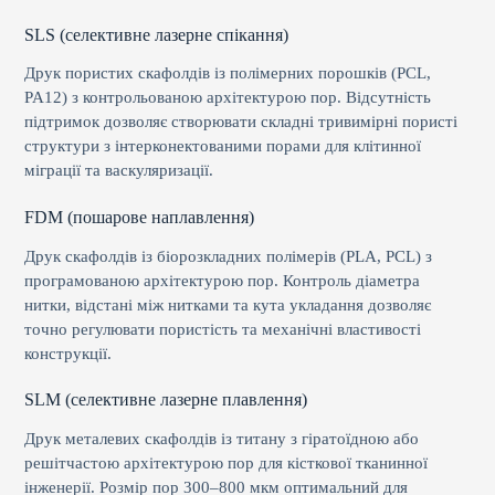
SLS (селективне лазерне спікання)
Друк пористих скафолдів із полімерних порошків (PCL,
PA12) з контрольованою архітектурою пор. Відсутність
підтримок дозволяє створювати складні тривимірні пористі
структури з інтерконектованими порами для клітинної
міграції та васкуляризації.
FDM (пошарове наплавлення)
Друк скафолдів із біорозкладних полімерів (PLA, PCL) з
програмованою архітектурою пор. Контроль діаметра
нитки, відстані між нитками та кута укладання дозволяє
точно регулювати пористість та механічні властивості
конструкції.
SLM (селективне лазерне плавлення)
Друк металевих скафолдів із титану з гіратоїдною або
решітчастою архітектурою пор для кісткової тканинної
інженерії. Розмір пор 300–800 мкм оптимальний для