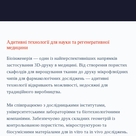
Адитивні технології для науки та регенеративної
медицини
Біоінженерія — один із найперспективніших напрямків
застосування 3D-друку в медицині. Від створення пористих
скафолдів для вирощування тканин до друку мікрофлюїдних
чипів для фармакологічних досліджень — адитивні
технології відкривають можливості, недосяжні для
традиційного виробництва.
Ми співпрацюємо з дослідницькими інститутами,
університетськими лабораторіями та біотехнологічними
компаніями. Забезпечуємо друк складних геометрій із
контрольованою пористістю, мікроструктурою та
біосумісними матеріалами для in vitro та in vivo досліджень.