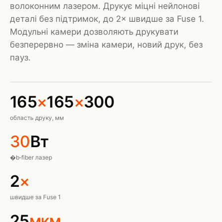
волоконним лазером. Друкує міцні нейлонові
деталі без підтримок, до 2× швидше за Fuse 1.
Модульні камери дозволяють друкувати
безперервно — зміна камери, новий друк, без
пауз.
165
×
165
×
300
область друку, мм
30
Вт
�b‑fiber лазер
2
×
швидше за Fuse 1
25
мкм