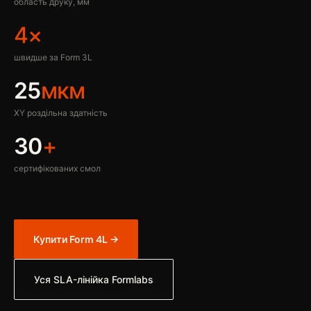
область друку, мм
4×
швидше за Form 3L
25
мкм
XY роздільна здатність
30
+
сертифікованих смол
Купити Form 4L →
Уся SLA-лінійка Formlabs