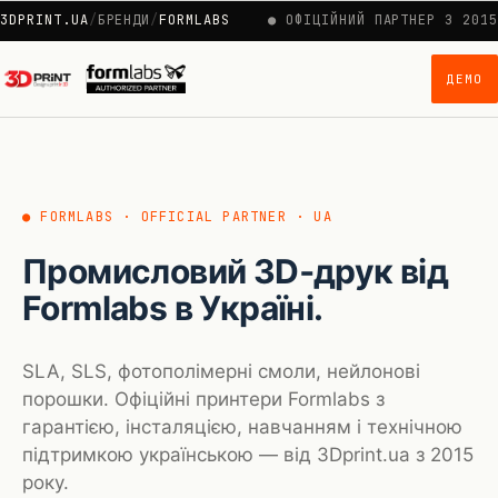
Перейти
3DPRINT.UA
/
БРЕНДИ
/
FORMLABS
● ОФІЦІЙНИЙ ПАРТНЕР З 2015
до
вмісту
ДЕМО
● FORMLABS · OFFICIAL PARTNER · UA
Промисловий 3D‑друк від
Formlabs в Україні.
SLA, SLS, фотополімерні смоли, нейлонові
порошки. Офіційні принтери Formlabs з
гарантією, інсталяцією, навчанням і технічною
підтримкою українською — від 3Dprint.ua з 2015
року.