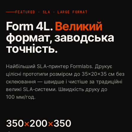
FEATURED · SLA · LARGE FORMAT
Form 4L.
Великий
формат, заводська
точність.
Найбільший SLA‑принтер Formlabs. Друкує
цілісні прототипи розміром до 35×20×35 см без
склеювання — швидше і чистіше за традиційні
великі SLA‑системи. Швидкість друку до
100 мм/год.
350
×
200
×
350