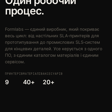
Один робочий
процес.
Formlabs — єдиний виробник, який покриває
весь цикл: від настільних SLA‑принтерів для
прототипування до промислових SLS‑систем
для кінцевих деталей. Усе керується з одного
ПО, з єдиним каталогом матеріалів і єдиним
сервісом.
ПРИНТЕРІВ
МАТЕРІАЛІВ
АКСЕСУАРІВ
9
40+
20+