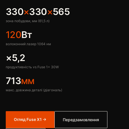
330
×
330
×
565
зона побудови, мм (61,5 л)
120
Вт
волоконний лазер 1064 нм
×5,2
продуктивність vs Fuse 1+ 30W
713
мм
макс. довжина деталі (діагональ)
Огляд Fuse X1 →
Передзамовлення