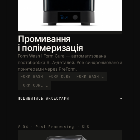
Промивання
і полімеризація
Form Wash і Form Cure — автоматизована
постобробка SLA‑деталей. Усе синхронізовано з
принтерами через PreForm.
FORM WASH
FORM CURE
FORM WASH L
FORM CURE L
ПОДИВИТИСЬ АКСЕСУАРИ
→
№ 04 · Post‑Processing · SLS