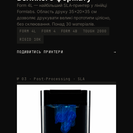
Form 4L — найбільший SLA‑принтер у лінійці
Formlabs. Область друку 35×20×35 см
дозволяє друкувати великі прототипи цілісно,
без склеювання. Понад 30 матеріалів.
FORM 4L
FORM 4
FORM 4B
TOUGH 2000
RIGID 10K
ПОДИВИТИСЬ ПРИНТЕРИ
→
№ 03 · Post‑Processing · SLA