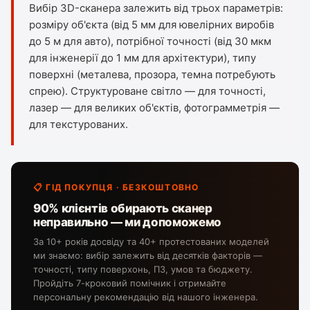
Вибір 3D-сканера залежить від трьох параметрів:
розміру об'єкта (від 5 мм для ювелірних виробів
до 5 м для авто), потрібної точності (від 30 мкм
для інженерії до 1 мм для архітектури), типу
поверхні (металева, прозора, темна потребують
спрею). Структуроване світло — для точності,
лазер — для великих об'єктів, фотограмметрія —
для текстурованих.
📋 ГІД ПОКУПЦЯ · БЕЗКОШТОВНО
90% клієнтів обирають сканер
неправильно — ми допоможемо
За 10+ років досвіду та 40+ протестованих моделей
ми знаємо: вибір залежить від десятків факторів —
точності, типу поверхонь, ПЗ, умов та бюджету.
Пройдіть 7-кроковий помічник і отримайте
персональну рекомендацію від нашого інженера.