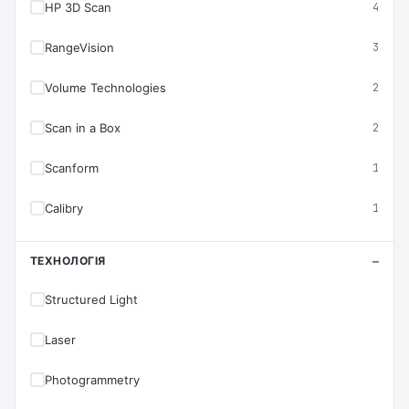
HP 3D Scan
4
RangeVision
3
Volume Technologies
2
Scan in a Box
2
Scanform
1
Calibry
1
ТЕХНОЛОГІЯ
Structured Light
Laser
Photogrammetry