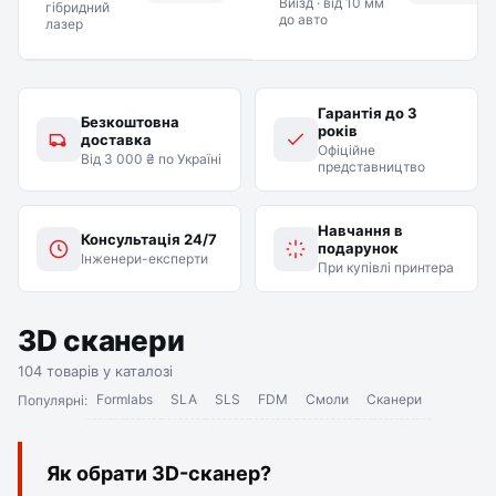
Виїзд · від 10 мм
гібридний
до авто
лазер
Гарантія до 3
Безкоштовна
років
доставка
Офіційне
Від 3 000 ₴ по Україні
представництво
Навчання в
Консультація 24/7
подарунок
Інженери-експерти
При купівлі принтера
3D сканери
104 товарів у каталозі
Formlabs
SLA
SLS
FDM
Смоли
Сканери
Популярні:
Як обрати 3D-сканер?