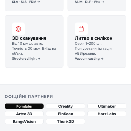
SLA · SLS · FDM →
MJM · DLP · Wax →
3D сканування
Литво в силікон
Від 10 мм до авто.
Серія 1–200 шт.
Точність 30 мкм. Виїзд на
Поліуретани, імітація
об'єкт.
ABS/резини.
Structured light →
Vacuum casting →
ОФІЦІЙНІ ПАРТНЕРИ
Creality
Ultimaker
Formlabs
Artec 3D
EinScan
Harz Labs
RangeVision
Thunk3D