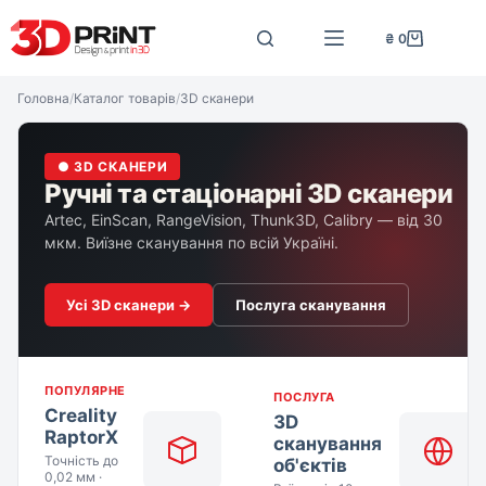
Перейти
до
₴
0
Кошик
вмісту
Головна
/
Каталог товарів
/
3D сканери
● 3D СКАНЕРИ
Ручні та стаціонарні 3D сканери
Artec, EinScan, RangeVision, Thunk3D, Calibry — від 30
мкм. Виїзне сканування по всій Україні.
Усі 3D сканери →
Послуга сканування
ПОПУЛЯРНЕ
ПОСЛУГА
Creality
3D
RaptorX
сканування
Точність до
об'єктів
0,02 мм ·