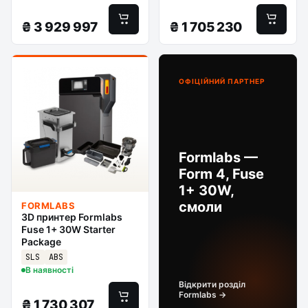
₴
3 929 997
₴
1 705 230
ОФІЦІЙНИЙ ПАРТНЕР
Formlabs —
Form 4, Fuse
1+ 30W,
смоли
FORMLABS
3D принтер Formlabs
Fuse 1+ 30W Starter
Package
SLS
ABS
В наявності
Відкрити розділ
Formlabs →
₴
1 730 307