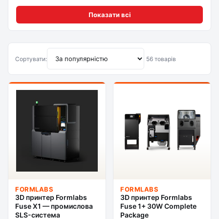
Показати всі
Сортувати:
56 товарів
FORMLABS
FORMLABS
3D принтер Formlabs
3D принтер Formlabs
Fuse X1 — промислова
Fuse 1+ 30W Complete
SLS-система
Package