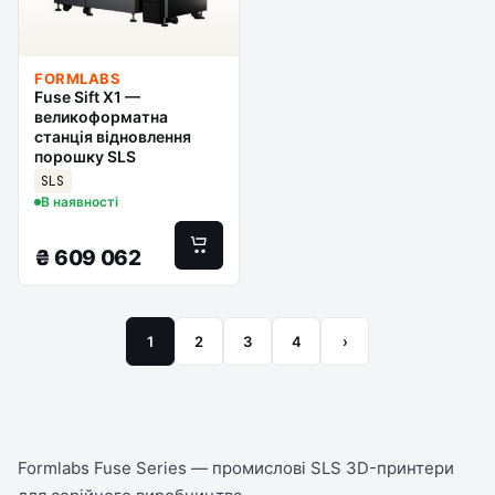
FORMLABS
Fuse Sift X1 —
великоформатна
станція відновлення
порошку SLS
SLS
В наявності
₴
609 062
1
2
3
4
›
Formlabs Fuse Series — промислові SLS 3D-принтери