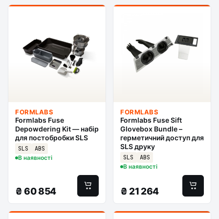
FORMLABS
FORMLABS
Formlabs Fuse
Formlabs Fuse Sift
Depowdering Kit — набір
Glovebox Bundle –
для постобробки SLS
герметичний доступ для
SLS друку
SLS
ABS
SLS
ABS
В наявності
В наявності
₴
60 854
₴
21 264