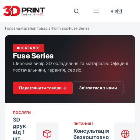
Перейти
до
₴
0
Кошик
вмісту
Головна
/
Каталог товарів
/
Formlabs
/
Fuse Series
● КАТАЛОГ
Fuse Series
Широкий вибір 3D обладнання та матеріалів. Офіційні
постачальники, гарантія, сервіс.
Переглянути товари →
Зв'язатися з нами
ПОСЛУГИ
3D
ПИТАННЯ?
друк
Консультація
від 1
безкоштовно
шт.