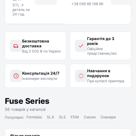
+38 095 66 168 66
STL →
деталь за
24 год.
Гарантія до 3
Безкоштовна
років
доставка
Офіційне
Від 3 000 ₴ по Україні
представництво
Навчання в
Консультація 24/7
подарунок
Інженери-експерти
При купівлі принтера
Fuse Series
56 товарів у каталозі
Formlabs
SLA
SLS
FDM
Смоли
Сканери
Популярні:
Фільтр товарів