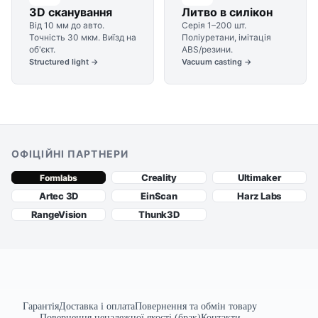
3D сканування
Литво в силікон
Від 10 мм до авто.
Серія 1–200 шт.
Точність 30 мкм. Виїзд на
Поліуретани, імітація
об'єкт.
ABS/резини.
Structured light →
Vacuum casting →
ОФІЦІЙНІ ПАРТНЕРИ
Creality
Ultimaker
Formlabs
Artec 3D
EinScan
Harz Labs
RangeVision
Thunk3D
Гарантія
Доставка і оплата
Повернення та обмін товару
Повернення неналежної якості (брак)
Контакти