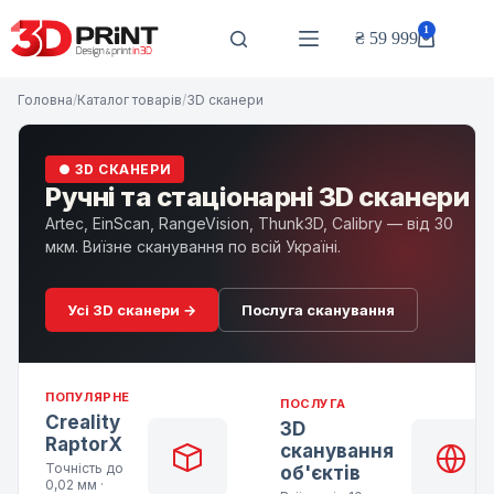
Перейти
до
1
₴
59 999
Кошик
вмісту
Головна
/
Каталог товарів
/
3D сканери
● 3D СКАНЕРИ
Ручні та стаціонарні 3D сканери
Artec, EinScan, RangeVision, Thunk3D, Calibry — від 30
мкм. Виїзне сканування по всій Україні.
Усі 3D сканери →
Послуга сканування
ПОПУЛЯРНЕ
ПОСЛУГА
Creality
3D
RaptorX
сканування
Точність до
об'єктів
0,02 мм ·