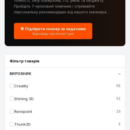
точності, типу поверхонь, ПЗ, умов та бюджету.
Пройдіть 7-кроковий помічник і отримайте
персональну рекомендацію від нашого інженера.
🎯 Підібрати сканер за задачами
Відповідь протягом 1 дня
Фільтр товарів
ВИРОБНИК
Creality
55
Shining 3D
51
Revopoint
16
Thunk3D
5