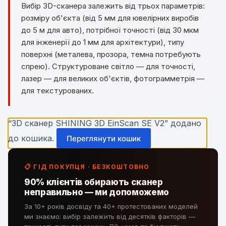
Вибір 3D-сканера залежить від трьох параметрів:
розміру об'єкта (від 5 мм для ювелірних виробів
до 5 м для авто), потрібної точності (від 30 мкм
для інженерії до 1 мм для архітектури), типу
поверхні (металева, прозора, темна потребують
спрею). Структуроване світло — для точності,
лазер — для великих об'єктів, фотограмметрія —
для текстурованих.
“3D сканер SHINING 3D EinScan SE V2” додано
до кошика.
Переглянути кошик
📋 ГІД ПОКУПЦЯ · БЕЗКОШТОВНО
90% клієнтів обирають сканер
неправильно — ми допоможемо
За 10+ років досвіду та 40+ протестованих моделей
ми знаємо: вибір залежить від десятків факторів —