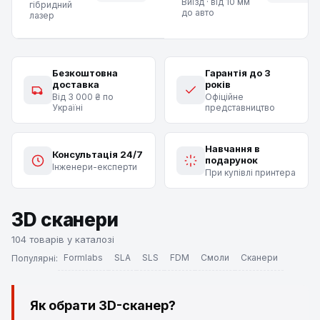
Виїзд · від 10 мм
гібридний
до авто
лазер
Безкоштовна
Гарантія до 3
доставка
років
Від 3 000 ₴ по
Офіційне
Україні
представництво
Навчання в
Консультація 24/7
подарунок
Інженери-експерти
При купівлі принтера
3D сканери
104 товарів у каталозі
Formlabs
SLA
SLS
FDM
Смоли
Сканери
Популярні:
Як обрати 3D-сканер?