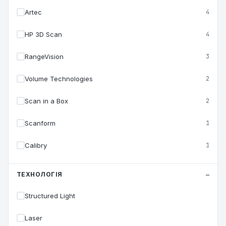
Artec
4
HP 3D Scan
4
RangeVision
3
Volume Technologies
2
Scan in a Box
2
Scanform
1
Calibry
1
ТЕХНОЛОГІЯ
Structured Light
Laser