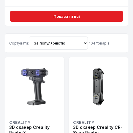
Показати всі
Сортувати:
104 товарів
CREALITY
CREALITY
3D сканер Creality
3D сканер Creality CR-
RaptorX
Scan Raptor