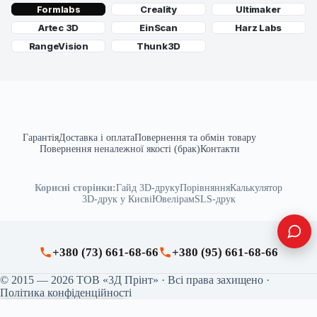
Creality
Ultimaker
Formlabs
Artec 3D
EinScan
Harz Labs
RangeVision
Thunk3D
Гарантія
Доставка і оплата
Повернення та обмін товару
Повернення неналежної якості (брак)
Контакти
Корисні сторінки:
Гайд 3D-друку
Порівняння
Калькулятор
3D-друк у Києві
Ювелірам
SLS-друк
+380 (73) 661-68-66
+380 (95) 661-68-66
© 2015 — 2026 ТОВ «3Д Прінт» · Всі права захищено ·
Політика конфіденційності