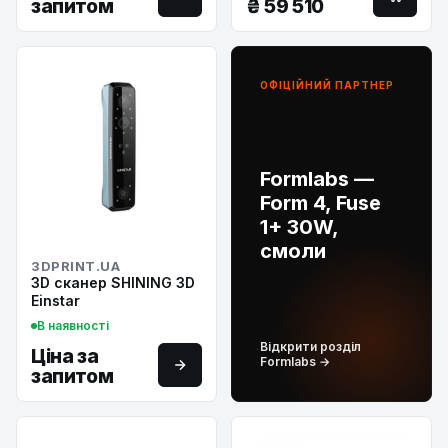
запитом
₴
59 510
ОФІЦІЙНИЙ ПАРТНЕР
Formlabs —
Form 4, Fuse
1+ 30W,
смоли
3DPRINT.UA
3D сканер SHINING 3D
Einstar
В наявності
Відкрити розділ
Ціна за
Formlabs →
запитом