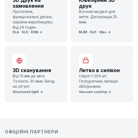
3D друк на
Ювелірний 3D
замовлення
друк
Прототипи,
Воскові моделі для
функціональні деталі,
лиття. Деталізація 25
серійне виробництво.
мкм.
Від 24 годин.
SLA · SLS · FDM →
MJM · DLP · Wax →
3D сканування
Литво в силікон
Від 10 мм до авто.
Серія 1–200 шт.
Точність 30 мкм. Виїзд
Поліуретани, імітація
на об'єкт.
ABS/резини.
Structured light →
Vacuum casting →
ОФІЦІЙНІ ПАРТНЕРИ