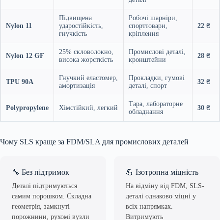
Підвищена
Робочі шарніри,
Nylon 11
ударостійкість,
спорттовари,
22 ₴
гнучкість
кріплення
25% скловолокно,
Промислові деталі,
Nylon 12 GF
28 ₴
висока жорсткість
кронштейни
Гнучкий еластомер,
Прокладки, гумові
TPU 90A
32 ₴
амортизація
деталі, спорт
Тара, лабораторне
Polypropylene
Хімстійкий, легкий
30 ₴
обладнання
Чому SLS краще за FDM/SLA для промислових деталей
🔧 Без підтримок
💪 Ізотропна міцність
Деталі підтримуються
На відміну від FDM, SLS-
самим порошком. Складна
деталі однаково міцні у
геометрія, замкнуті
всіх напрямках.
порожнини, рухомі вузли
Витримують