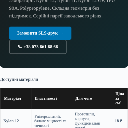
лабораторії. Nylon 12, Nylon 11, Nylon 12 GF, TPU
90A, Polypropylene. Складна геометрія без
підтримок. Серійні партії заводського рівня.
Замовити SLS-друк →
📞 +38 073 661 68 66
Доступні матеріали
Ціна
Матеріал
Властивості
Для чого
за
см³
Прототипи,
Універсальний,
корпуси,
Nylon 12
баланс міцності та
18 ₴
функціональні
точності
деталі