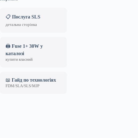
📋
Послуга SLS
детальна сторінка
🖨️
Fuse 1+ 30W у
каталозі
купити власний
📖
Гайд по технологіях
FDM/SLA/SLS/MJP