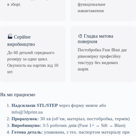
в зборі.
функціональне
навантаження.
🎨 Гладка матова
🏭 Серійне
поверхня
виробництво
Постобробка Fuse Blast дає
До 60 деталей середнього
рівномірну професійну
розміру за один цикл.
текстуру без видимих
Окупність на партіях від 10
шарів.
шт.
Як ми працюємо
Надсилаєш STL/STEP
через форму нижче або
info@3dprint.ua
Прорахунок:
30 хв (об’єм, матеріал, постобробка, термін)
Виробництво:
3-5 робочих днів (Fuse 1+ → Sift → Blast)
Готова деталь:
упакована, з тех. паспортом матеріалу при