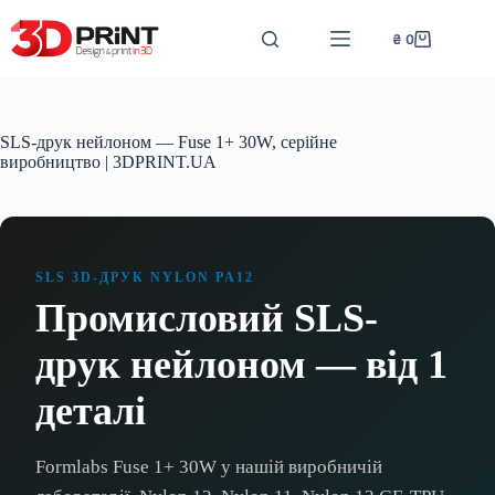
Перейти
до
₴
0
Кошик
вмісту
SLS-друк нейлоном — Fuse 1+ 30W, серійне
виробництво | 3DPRINT.UA
SLS 3D-ДРУК NYLON PA12
Промисловий SLS-
друк нейлоном — від 1
деталі
Formlabs Fuse 1+ 30W у нашій виробничій