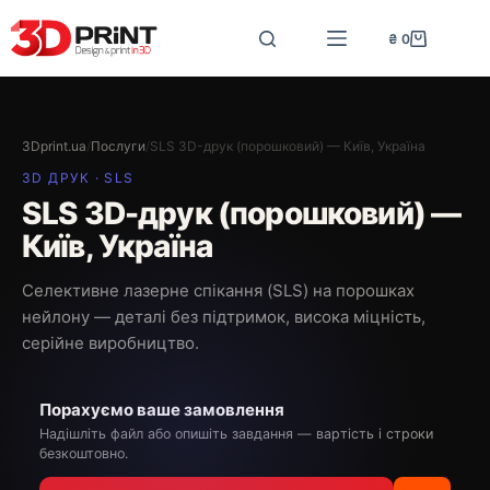
Перейти
до
₴
0
Кошик
вмісту
3Dprint.ua
/
Послуги
/
SLS 3D-друк (порошковий) — Київ, Україна
3D ДРУК · SLS
SLS 3D-друк (порошковий) —
Київ, Україна
Селективне лазерне спікання (SLS) на порошках
нейлону — деталі без підтримок, висока міцність,
серійне виробництво.
Порахуємо ваше замовлення
Надішліть файл або опишіть завдання — вартість і строки
безкоштовно.