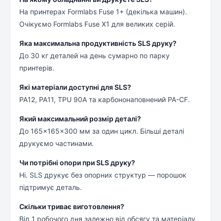
На принтерах Formlabs Fuse 1+ (декілька машин).
Очікуємо Formlabs Fuse X1 для великих серій.
Яка максимальна продуктивність SLS друку?
До 30 кг деталей на день сумарно по парку
принтерів.
Які матеріали доступні для SLS?
PA12, PA11, TPU 90A та карбононаповнений PA-CF.
Який максимальний розмір деталі?
До 165×165×300 мм за один цикл. Більші деталі
друкуємо частинами.
Чи потрібні опори при SLS друку?
Ні. SLS друкує без опорних структур — порошок
підтримує деталь.
Скільки триває виготовлення?
Від 1 робочого дня залежно від обсягу та матеріалу.