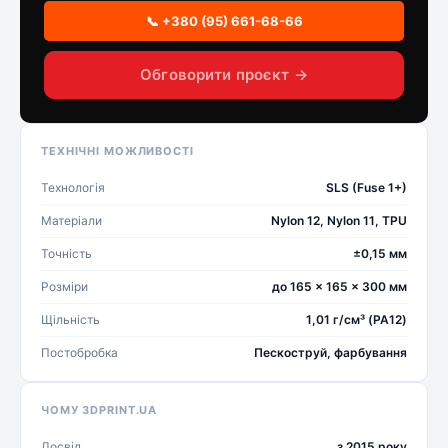
📞 +380 (95) 661-68-66
Обговорити проєкт →
ТЕХНІЧНІ МОЖЛИВОСТІ
Технологія
SLS (Fuse 1+)
Матеріали
Nylon 12, Nylon 11, TPU
Точність
±0,15 мм
Розміри
до 165 × 165 × 300 мм
Щільність
1,01 г/см³ (PA12)
Постобробка
Пескоструй, фарбування
ЧОМУ 3DPRINT.UA
Досвід
з 2015 року