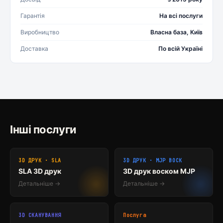
Гарантія
На всі послуги
Виробництво
Власна база, Київ
Доставка
По всій Україні
Інші послуги
3D ДРУК · SLA
3D ДРУК · MJP ВОСК
SLA 3D друк
3D друк воском MJP
Детальніше →
Детальніше →
3D СКАНУВАННЯ
Послуга