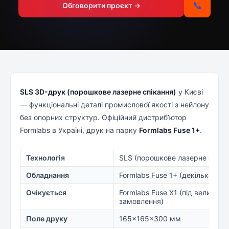
📞
Обговорити проєкт →
SLS 3D-друк (порошкове лазерне спікання)
у Києві
— функціональні деталі промислової якості з нейлону
без опорних структур. Офіційний дистриб’ютор
Formlabs в Україні, друк на парку
Formlabs Fuse 1+
.
Технологія
SLS (порошкове лазерне спіка
Обладнання
Formlabs Fuse 1+ (декілька при
Очікується
Formlabs Fuse X1 (під великі сер
замовлення)
Поле друку
165×165×300 мм