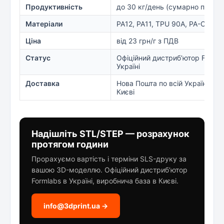
Продуктивність
до 30 кг/день (сумарно парк)
Матеріали
PA12, PA11, TPU 90A, PA-CF
Ціна
від 23 грн/г з ПДВ
Статус
Офіційний дистриб’ютор Formla
Україні
Доставка
Нова Пошта по всій Україні, ск
Києві
Надішліть STL/STEP — розрахунок
протягом години
Прорахуємо вартість і терміни SLS-друку за
вашою 3D-моделлю. Офіційний дистриб’ютор
Formlabs в Україні, виробнича база в Києві.
info@3dprint.ua →