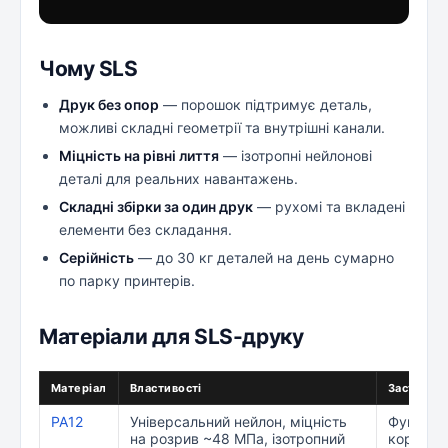
Чому SLS
Друк без опор
— порошок підтримує деталь,
можливі складні геометрії та внутрішні канали.
Міцність на рівні лиття
— ізотропні нейлонові
деталі для реальних навантажень.
Складні збірки за один друк
— рухомі та вкладені
елементи без складання.
Серійність
— до 30 кг деталей на день сумарно
по парку принтерів.
Матеріали для SLS-друку
Матеріал
Властивості
Застосув
PA12
Універсальний нейлон, міцність
Функціон
на розрив ~48 МПа, ізотропний
корпуси,