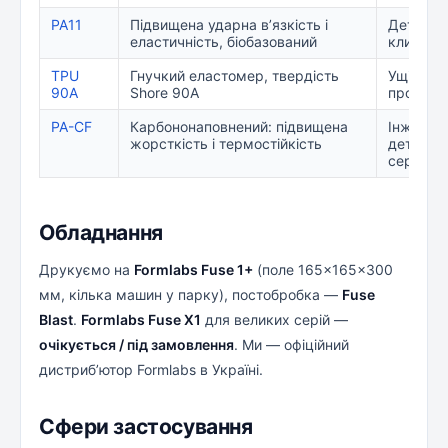
PA11
Підвищена ударна в’язкість і
Деталі п
еластичність, біобазований
клипси, 
TPU
Гнучкий еластомер, твердість
Ущільне
90A
Shore 90A
проклад
PA-CF
Карбононаповнений: підвищена
Інженерн
жорсткість і термостійкість
деталі, 
серіях
Обладнання
Друкуємо на
Formlabs Fuse 1+
(поле 165×165×300
мм, кілька машин у парку), постобробка —
Fuse
Blast
.
Formlabs Fuse X1
для великих серій —
очікується / під замовлення
. Ми — офіційний
дистриб’ютор Formlabs в Україні.
Сфери застосування