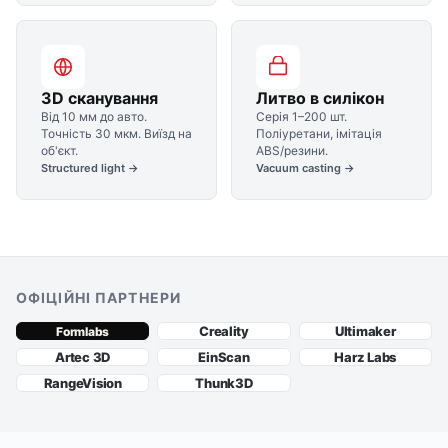
3D сканування
Литво в силікон
Від 10 мм до авто.
Серія 1–200 шт.
Точність 30 мкм. Виїзд на
Поліуретани, імітація
об'єкт.
ABS/резини.
Structured light →
Vacuum casting →
ОФІЦІЙНІ ПАРТНЕРИ
Creality
Ultimaker
Formlabs
Artec 3D
EinScan
Harz Labs
RangeVision
Thunk3D