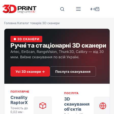
Перейти
до
₴
0
Кошик
вмісту
Головна
/
Каталог товарів
/
3D сканери
● 3D СКАНЕРИ
Ручні та стаціонарні 3D сканери
Artec, EinScan, RangeVision, Thunk3D, Calibry — від 30
мкм. Виїзне сканування по всій Україні.
Усі 3D сканери →
Послуга сканування
ПОПУЛЯРНЕ
ПОСЛУГА
Creality
3D
RaptorX
сканування
Точність до
об'єктів
0,02 мм ·