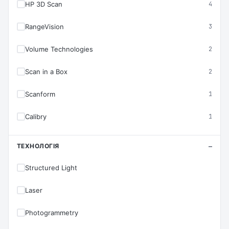
HP 3D Scan
4
RangeVision
3
Volume Technologies
2
Scan in a Box
2
Scanform
1
Calibry
1
ТЕХНОЛОГІЯ
Structured Light
Laser
Photogrammetry