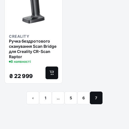
CREALITY
Ручка бездротового
сканування Scan Bridge
для Creality CR-Scan
Raptor
В наявності
₴
22 999
‹
1
…
5
6
7