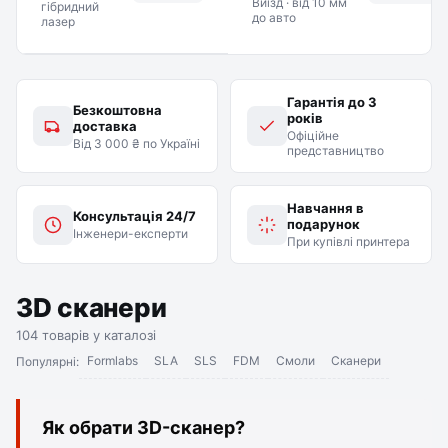
Виїзд · від 10 мм
гібридний
до авто
лазер
Гарантія до 3
Безкоштовна
років
доставка
Офіційне
Від 3 000 ₴ по Україні
представництво
Навчання в
Консультація 24/7
подарунок
Інженери-експерти
При купівлі принтера
3D сканери
104 товарів у каталозі
Formlabs
SLA
SLS
FDM
Смоли
Сканери
Популярні:
Як обрати 3D-сканер?