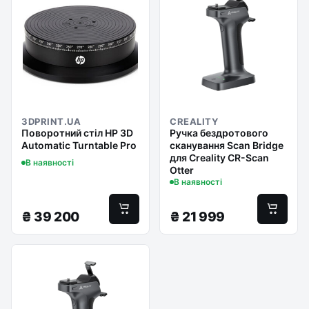
3DPRINT.UA
CREALITY
Поворотний стіл HP 3D
Ручка бездротового
Automatic Turntable Pro
сканування Scan Bridge
для Creality CR-Scan
В наявності
Otter
В наявності
₴
39 200
₴
21 999