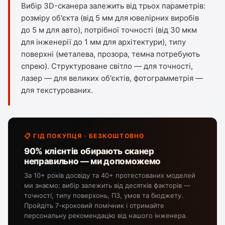
Вибір 3D-сканера залежить від трьох параметрів:
розміру об'єкта (від 5 мм для ювелірних виробів
до 5 м для авто), потрібної точності (від 30 мкм
для інженерії до 1 мм для архітектури), типу
поверхні (металева, прозора, темна потребують
спрею). Структуроване світло — для точності,
лазер — для великих об'єктів, фотограмметрія —
для текстурованих.
📋 ГІД ПОКУПЦЯ · БЕЗКОШТОВНО
90% клієнтів обирають сканер
неправильно — ми допоможемо
За 10+ років досвіду та 40+ протестованих моделей
ми знаємо: вибір залежить від десятків факторів —
точності, типу поверхонь, ПЗ, умов та бюджету.
Пройдіть 7-кроковий помічник і отримайте
персональну рекомендацію від нашого інженера.