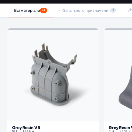
Всі матеріали
Загального призначення
34
7
Grey Resin V5
Grey Resin 
SLA · Form 4
SLA · Form 3