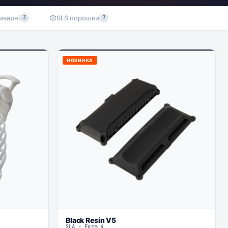
иварні
SLS порошки
3
7
НОВИНКА
Black Resin V5
SLA · Form 4