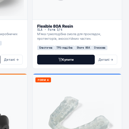
Flexible 80A Resin
SLA · Form 3/4
виробничих
М'яка гумоподібна смола для прокладок,
протекторів, зносостійких частин.
Еластична
TPU-подібна
Shore 80A
Стискова
Деталі →
Купити
Деталі →
FORM 4