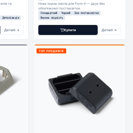
ипів та
Нова чорна смола для Form 4 — друк без
обов'язкової постзасвітки.
Стандартний
Чорний
Без постзасвітки
Деталізація
Висока міцність
Деталі →
Купити
Деталі →
ТОП ПРОДАЖІВ