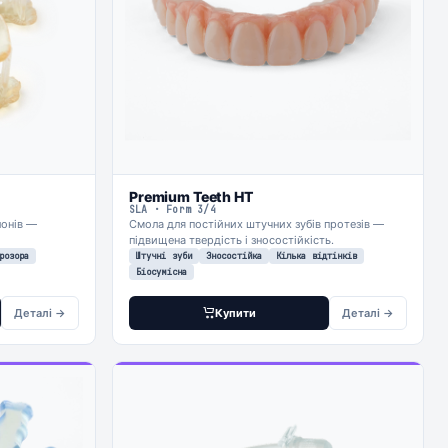
Premium Teeth HT
SLA · Form 3/4
лонів —
Смола для постійних штучних зубів протезів —
підвищена твердість і зносостійкість.
розора
Штучні зуби
Зносостійка
Кілька відтінків
Біосумісна
Деталі →
Купити
Деталі →