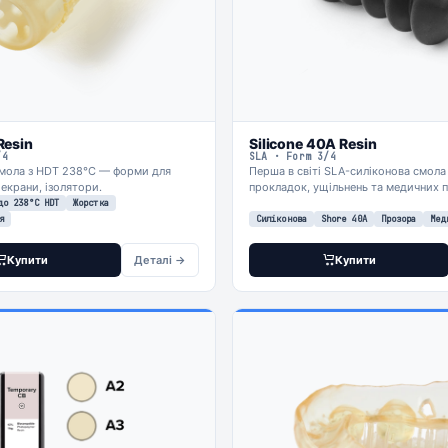
Resin
Silicone 40A Resin
/4
SLA · Form 3/4
смола з HDT 238°C — форми для
Перша в світі SLA-силіконова смола
 екрани, ізолятори.
прокладок, ущільнень та медичних п
до 238°C HDT
Жорстка
я
Силіконова
Shore 40A
Прозора
Мед
Купити
Деталі →
Купити