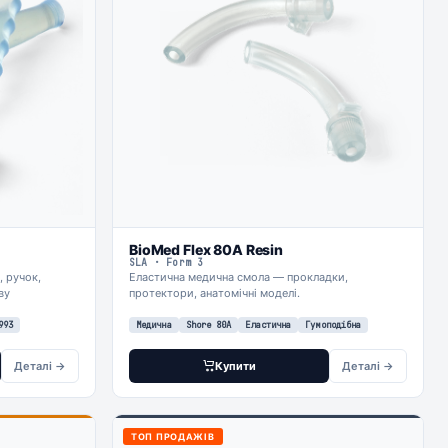
BioMed Flex 80A Resin
SLA · Form 3
, ручок,
Еластична медична смола — прокладки,
ву
протектори, анатомічні моделі.
993
Медична
Shore 80A
Еластична
Гумоподібна
Деталі →
Купити
Деталі →
ТОП ПРОДАЖІВ