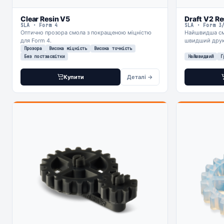
Clear Resin V5
Draft V2 Re
SLA · Form 4
SLA · Form 3
Оптично прозора смола з покращеною міцністю
Найшвидша см
для Form 4.
швидший друк 
Прозора
Висока міцність
Висока точність
Без постзасвітки
Найшвидший
Г
Купити
Деталі →