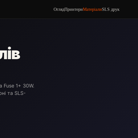
Огляд
Принтери
Матеріали
SLS друк
лів
а Fuse 1+ 30W.
рні та SLS-