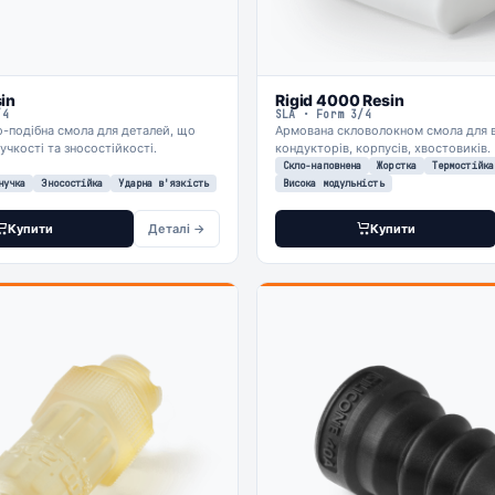
in
Rigid 4000 Resin
/4
SLA · Form 3/4
-подібна смола для деталей, що
Армована скловолокном смола для 
учкості та зносостійкості.
кондукторів, корпусів, хвостовиків.
Скло-наповнена
Жорстка
Термостійка
нучка
Зносостійка
Ударна в'язкість
Висока модульність
Купити
Деталі →
Купити