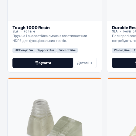
Tough 1000 Resin
Durable Res
SLA · Form 4
SLA · Form 3
Пружна і зносостійка смола з властивостями
Полипропілено
HDPE для функціональних тестів.
потребують гн
HDPE-подібна
Ударостійка
Зносостійка
PP-подібна
Г
Купити
Деталі →