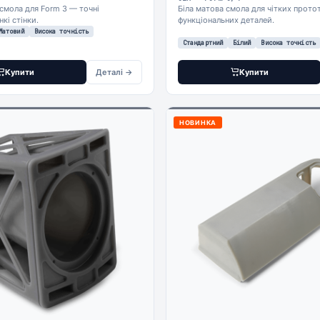
 смола для Form 3 — точні
Біла матова смола для чітких протот
кі стінки.
функціональних деталей.
Матовий
Висока точність
Стандартний
Білий
Висока точність
Купити
Деталі →
Купити
НОВИНКА