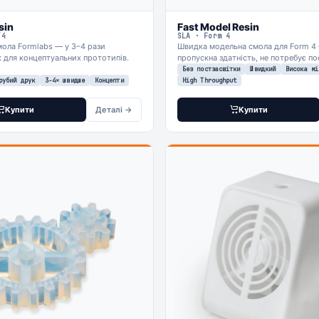
sin
Fast Model Resin
/4
SLA · Form 4
ола Formlabs — у 3–4 рази
Швидка модельна смола для Form 4
для концептуальних прототипів.
пропускна здатність, не потребує по
Без постзасвітки
Швидкий
Висока мі
рубий друк
3-4× швидше
Концепти
High Throughput
Купити
Деталі →
Купити