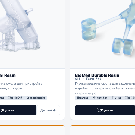
ar Resin
BioMed Durable Resin
SLA · Form 3/4
на смола для пристроїв з
Гнучка медична смола для захоплень
ини, корпусів.
виробів що витримують багаторазо
стерилізацію.
ора
ISO 10993
Стерилізація
Медична
PP-подібна
Гнучка
ISO 10
Купити
Деталі →
Купити