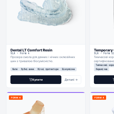
Dental LT Comfort Resin
Temporary 
SLA · Form 4
SLA · Form 3
Прозора смола для денних і нічних оклюзійних
Тимчасові кор
шин з тривалою біосумісністю.
сертифіковано
Тимчасові коро
Капи
Зубні шини
Нічні протектори
Біосумісна
Керамічна
Купити
Деталі →
FORM 4
FORM 4