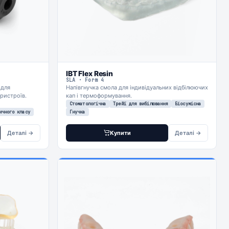
IBT Flex Resin
SLA · Form 4
 для
Напівгнучка смола для індивідуальних відбілюючих
ристроїв.
кап і термоформування.
Стоматологічна
Трейї для вибілювання
Біосумісна
ичного класу
Гнучка
Деталі →
Купити
Деталі →