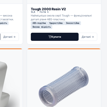
Tough 2000 Resin V2
SLA · Form 4
 — висока
Найміцніша смола серії Tough — функціональні
стзасвітки.
деталі рівня ABS-пластику.
цність
ABS-подібна
Ударостійка
Зносостійка
Висока міцність
Деталі →
Купити
Деталі →