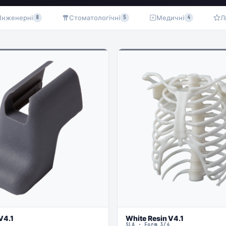
Інженерні
Стоматологічні
Медичні
Л
8
5
4
V4.1
White Resin V4.1
SLA · Form 3/4