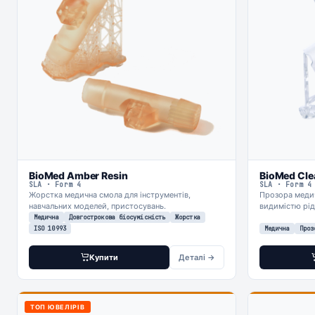
BioMed Amber Resin
BioMed Cle
SLA · Form 4
SLA · Form 4
Жорстка медична смола для інструментів,
Прозора медич
навчальних моделей, пристосувань.
видимістю рід
Медична
Довгострокова біосумісність
Жорстка
ISO 10993
Медична
Проз
Купити
Деталі →
ТОП ЮВЕЛІРІВ