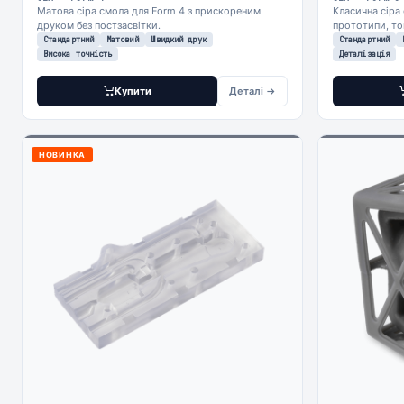
Матова сіра смола для Form 4 з прискореним
Класична сіра
друком без постзасвітки.
прототипи, тон
Стандартний
Матовий
Швидкий друк
Стандартний
Висока точність
Деталізація
Купити
Деталі →
НОВИНКА