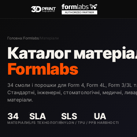
Перейти
до
вмісту
Головна
/
Formlabs
/
Матеріали
Каталог матеріа
Formlabs
34 смоли і порошки для Form 4, Form 4L, Form 3/3L т
Стандартні, інженерні, стоматологічні, медичні, лива
матеріали.
34
SLA
SLS
UA
МАТЕРІАЛИ
LFS ТЕХНОЛОГІЯ
NYLON / TPU / PP
В НАЯВНОСТІ