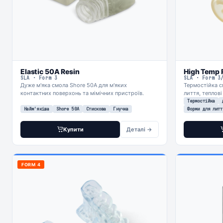
Elastic 50A Resin
High Temp 
SLA · Form 3
SLA · Form 3
Дуже м'яка смола Shore 50A для м'яких
Термостійка 
контактних поверхонь та мімічних пристроїв.
лиття, теплові
Термостійка
Найм'якіша
Shore 50A
Стискова
Гнучка
Форми для литт
Купити
Деталі →
FORM 4