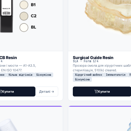
CB Resin
Surgical Guide Resin
/4
SLA · Form 3/4
они і мости — A1-A3.5,
Прозора смола для хірургічних шаб
 EN ISO 10477.
стерилізація, 510(k) cleared.
нки
Кілька відтінків
Біосумісна
Хірургічний шаблон
Імплантологія
П
Біосумісна
Купити
Деталі →
Купити