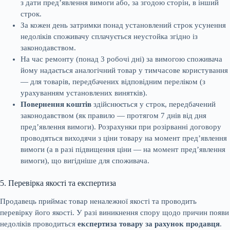
з дати пред’явлення вимоги або, за згодою сторін, в інший
строк.
За кожен день затримки понад установлений строк усунення
недоліків споживачу сплачується неустойка згідно із
законодавством.
На час ремонту (понад 3 робочі дні) за вимогою споживача
йому надається аналогічний товар у тимчасове користування
— для товарів, передбачених відповідним переліком (з
урахуванням установлених винятків).
Повернення коштів
здійснюється у строк, передбачений
законодавством (як правило — протягом 7 днів від дня
пред’явлення вимоги). Розрахунки при розірванні договору
проводяться виходячи з ціни товару на момент пред’явлення
вимоги (а в разі підвищення ціни — на момент пред’явлення
вимоги), що вигідніше для споживача.
5. Перевірка якості та експертиза
Продавець приймає товар неналежної якості та проводить
перевірку його якості. У разі виникнення спору щодо причин появи
недоліків проводиться
експертиза товару за рахунок продавця
.