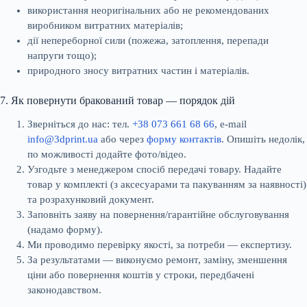
використання неоригінальних або не рекомендованих
виробником витратних матеріалів;
дії непереборної сили (пожежа, затоплення, перепади
напруги тощо);
природного зносу витратних частин і матеріалів.
7. Як повернути бракований товар — порядок дій
Зверніться до нас: тел.
+38 073 661 68 66
, e-mail
info@3dprint.ua
або через
форму контактів
. Опишіть недолік,
по можливості додайте фото/відео.
Узгодьте з менеджером спосіб передачі товару. Надайте
товар у комплекті (з аксесуарами та пакуванням за наявності)
та розрахунковий документ.
Заповніть заяву на повернення/гарантійне обслуговування
(надамо форму).
Ми проводимо перевірку якості, за потреби — експертизу.
За результатами — виконуємо ремонт, заміну, зменшення
ціни або повернення коштів у строки, передбачені
законодавством.