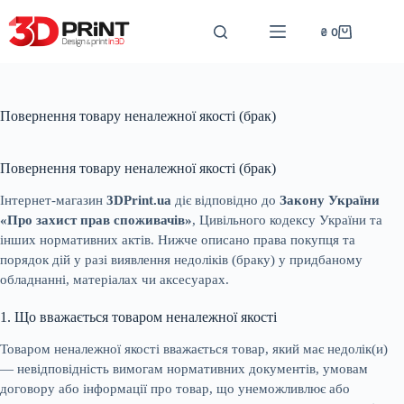
Перейти
до
₴
0
Кошик
вмісту
Повернення товару неналежної якості (брак)
Повернення товару неналежної якості (брак)
Інтернет-магазин
3DPrint.ua
діє відповідно до
Закону України
«Про захист прав споживачів»
, Цивільного кодексу України та
інших нормативних актів. Нижче описано права покупця та
порядок дій у разі виявлення недоліків (браку) у придбаному
обладнанні, матеріалах чи аксесуарах.
1. Що вважається товаром неналежної якості
Товаром неналежної якості вважається товар, який має недолік(и)
— невідповідність вимогам нормативних документів, умовам
договору або інформації про товар, що унеможливлює або