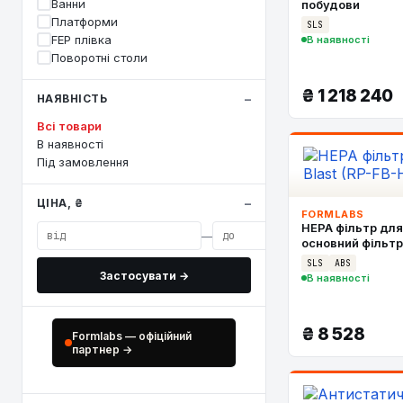
Ванни
побудови
Платформи
SLS
FEP плівка
В наявності
Поворотні столи
₴
1 218 240
НАЯВНІСТЬ
Всі товари
В наявності
Під замовлення
ЦІНА, ₴
FORMLABS
HEPA фільтр для
—
основний фільтр
SLS
ABS
Застосувати →
В наявності
₴
8 528
Formlabs — офіційний
партнер →