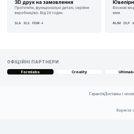
3D друк на замовлення
Ювелірн
Прототипи, функціональні деталі, серійне
Воскові мод
виробництво. Від 24 годин.
мкм.
SLA · SLS · FDM →
MJM · DLP ·
ОФІЦІЙНІ ПАРТНЕРИ
Creality
Ultimak
Formlabs
Гарантія
Доставка і опла
Корисні 