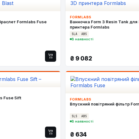
FORMLABS
раслет Formlabs Fuse
Ванночка Form 3 Resin Tank для
принтера Formlabs
SLA
ABS
В наявності
₴
9 082
 Fuse Sift
FORMLABS
Впускний повітряний фільтр For
SLS
ABS
В наявності
₴
634