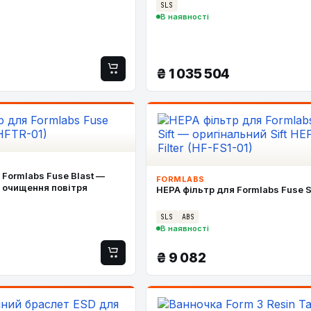
SLS
В наявності
₴
1 035 504
 Formlabs Fuse Blast —
FORMLABS
 очищення повітря
HEPA фільтр для Formlabs Fuse S
SLS
ABS
В наявності
₴
9 082