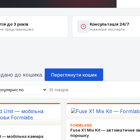
тія до 3 років
Консультація 24/7
не представництво
Інженери-експерти
додано до кошика.
Переглянути кошик
35 товарів
FORMLABS
Fuse X1 Mix Kit — автоматичне 
порошку
it — мобільна камера