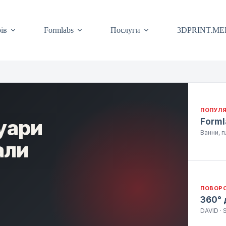
ів
Formlabs
Послуги
3DPRINT.ME
ПОПУЛ
уари
Forml
Ванни, 
али
ПОВОРО
360° 
DAVID · 