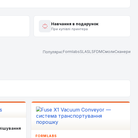
Навчання в подарунок
При купівлі принтера
Formlabs
SLA
SLS
FDM
Смоли
Сканери
Популярні:
змішування
FORMLABS