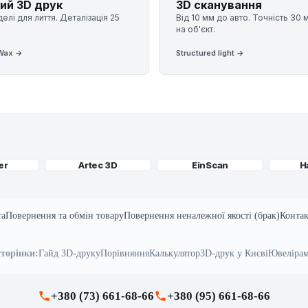
ий 3D друк
3D сканування
елі для лиття. Деталізація 25
Від 10 мм до авто. Точність 30 
на об'єкт.
 Wax →
Structured light →
er
Artec 3D
EinScan
H
та
Повернення та обмін товару
Повернення неналежної якості (брак)
Конта
сторінки:
Гайд 3D-друку
Порівняння
Калькулятор
3D-друк у Києві
Ювеліра
+380 (73) 661-68-66
+380 (95) 661-68-66