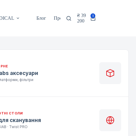
₴
39
1
DICAL
Блог
Про нас
Контакти
EN
Кошик
200
ЯРНЕ
abs аксесуари
платформи, фільтри
ТНІ СТОЛИ
для сканування
SIAB · Twist PRO