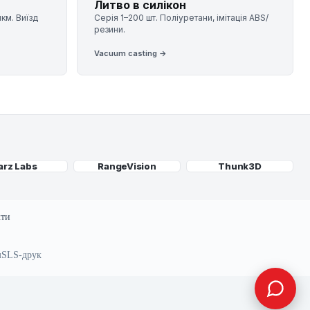
Литво в силікон
мкм. Виїзд
Серія 1–200 шт. Поліуретани, імітація ABS/
резини.
Vacuum casting →
arz Labs
RangeVision
Thunk3D
кти
м
SLS-друк