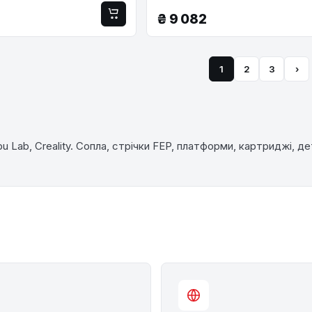
₴
9 082
1
2
3
›
 Lab, Creality. Сопла, стрічки FEP, платформи, картриджі, де