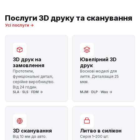
Послуги 3D друку та сканування
Усі послуги →
3D друк на
Ювелірний 3D
замовлення
друк
Прототипи,
Воскові моделі для
функціональні деталі,
лиття. Деталізація 25
серійне виробництво.
мкм.
Від 24 годин.
SLA · SLS · FDM →
MJM · DLP · Wax →
3D сканування
Литво в силікон
Від 10 мм до авто.
Серія 1–200 шт.