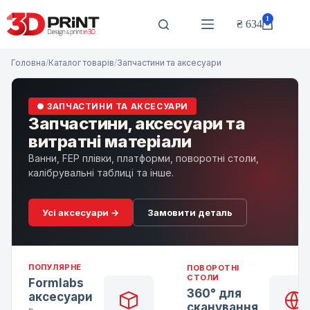
Перейти
до
1
₴
634
Кошик
вмісту
Головна
/
Каталог товарів
/
Запчастини та аксесуари
● ЗАПЧАСТИНИ ТА АКСЕСУАРИ
Запчастини, аксесуари та
витратні матеріали
Ванни, FEP плівки, платформи, поворотні столи,
калібрувальні таблиці та інше.
Усі аксесуари →
Замовити деталь
ПОПУЛЯРНЕ
ПОВОРОТНІ
СТОЛИ
Formlabs
360° для
аксесуари
сканування