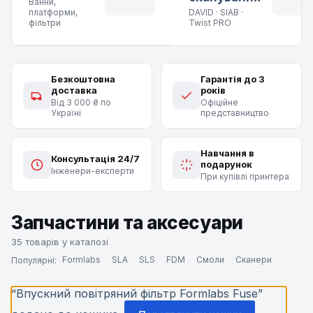
Ванни,
платформи,
DAVID · SIAB ·
фільтри
Twist PRO
Безкоштовна
Гарантія до 3
доставка
років
Від 3 000 ₴ по
Офіційне
Україні
представництво
Навчання в
Консультація 24/7
подарунок
Інженери-експерти
При купівлі принтера
Запчастини та аксесуари
35 товарів у каталозі
Formlabs
SLA
SLS
FDM
Смоли
Сканери
Популярні:
“Впускний повітряний фільтр Formlabs Fuse”