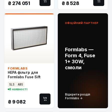
₴
274 051
₴
8 528
ОФІЦІЙНИЙ ПАРТНЕР
Formlabs —
Form 4, Fuse
1+ 30W,
смоли
FORMLABS
HEPA фільтр для
Formlabs Fuse Sift
SLS
ABS
В наявності
Відкрити розділ
Formlabs →
₴
9 082