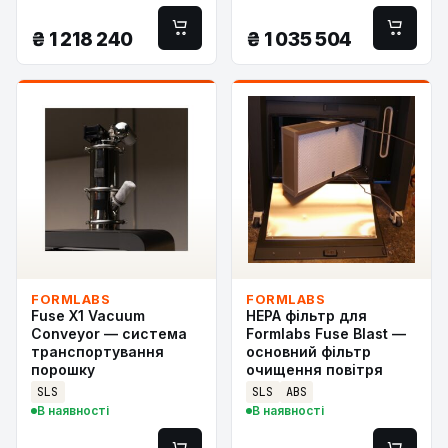
₴
1 218 240
₴
1 035 504
FORMLABS
FORMLABS
Fuse X1 Vacuum
HEPA фільтр для
Conveyor — система
Formlabs Fuse Blast —
транспортування
основний фільтр
порошку
очищення повітря
SLS
SLS
ABS
В наявності
В наявності