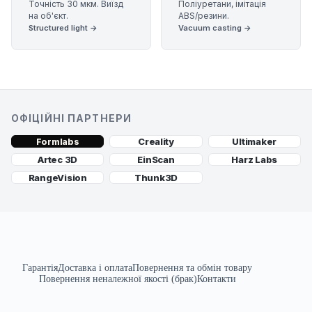
Точність 30 мкм. Виїзд
Поліуретани, імітація
на об'єкт.
ABS/резини.
Structured light →
Vacuum casting →
ОФІЦІЙНІ ПАРТНЕРИ
Creality
Ultimaker
Formlabs
Artec 3D
EinScan
Harz Labs
RangeVision
Thunk3D
Гарантія
Доставка і оплата
Повернення та обмін товару
Повернення неналежної якості (брак)
Контакти