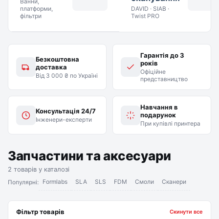
Ванни,
платформи,
DAVID · SIAB ·
фільтри
Twist PRO
Гарантія до 3
Безкоштовна
років
доставка
Офіційне
Від 3 000 ₴ по Україні
представництво
Навчання в
Консультація 24/7
подарунок
Інженери-експерти
При купівлі принтера
Запчастини та аксесуари
2 товарів у каталозі
Formlabs
SLA
SLS
FDM
Смоли
Сканери
Популярні:
Фільтр товарів
Скинути все