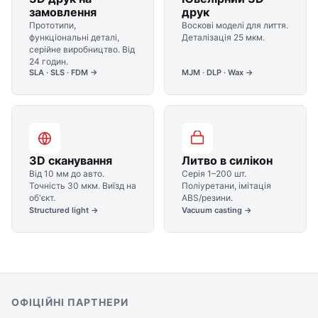
замовлення
друк
Прототипи,
Воскові моделі для лиття.
функціональні деталі,
Деталізація 25 мкм.
серійне виробництво. Від
24 годин.
SLA · SLS · FDM →
MJM · DLP · Wax →
3D сканування
Литво в силікон
Від 10 мм до авто.
Серія 1–200 шт.
Точність 30 мкм. Виїзд на
Поліуретани, імітація
об'єкт.
ABS/резини.
Structured light →
Vacuum casting →
ОФІЦІЙНІ ПАРТНЕРИ