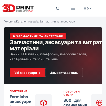
Перейти
до
₴
0
Кошик
вмісту
Головна
/
Каталог товарів
/
Запчастини та аксесуари
● ЗАПЧАСТИНИ ТА АКСЕСУАРИ
Запчастини, аксесуари та витратн
матеріали
Ванни, FEP плівки, платформи, поворотні столи,
калібрувальні таблиці та інше.
Усі аксесуари →
Замовити деталь
ПОПУЛЯРНЕ
ПОВОРОТНІ
СТОЛИ
Formlabs
360° для
аксесуари
сканування