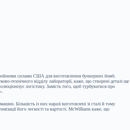
збройними силами США для виготовлення бункерних бомб.
во-технічного відділу лабораторії, каже, що створені деталі ще
люціонізує логістику. Замість того, щоб турбуватися про
».
ин. Більшість із них наразі виготовлені зі сталі й тому
мізації його легкості та вартості. McWilliams каже, що