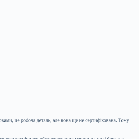
овами, це робоча деталь, але вона ще не сертифікована. Тому
кращого технічного обслуговування машин на полі бою, а з