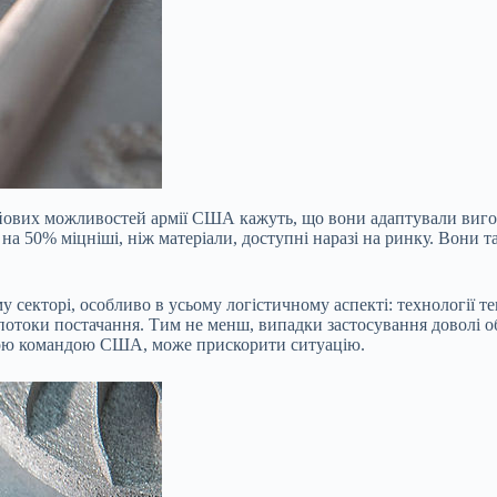
ойових можливостей армії США кажуть, що вони адаптували вигот
на 50% міцніші, ніж матеріали, доступні наразі на ринку. Вони т
у секторі, особливо в усьому логістичному аспекті: технології
отоки постачання. Тим не менш, випадки застосування доволі обм
ковою командою США, може прискорити ситуацію.