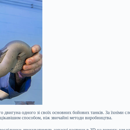
о двигуна одного зі своїх основних бойових танків. За їхніми сл
цікавішим способом, ніж звичайні методи виробництва.
у, дослідники друкуватимуть запасні частини в 3D на вимогу для 