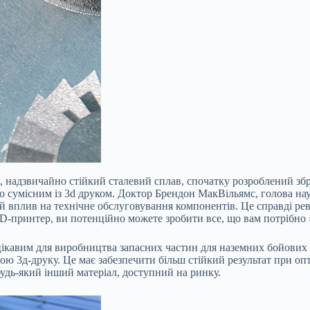
, надзвичайно стійкий сталевий сплав, спочатку розроблений 
сумісним із 3d друком. Доктор Брендон МакВільямс, голова науко
 вплив на технічне обслуговування компонентів. Це справді рево
3D-принтер, ви потенційно можете зробити все, що вам потрібно 
авим для виробництва запасних частин для наземних бойових маш
ю 3д-друку. Це має забезпечити більш стійкий результат при опти
будь-який інший матеріал, доступний на ринку.