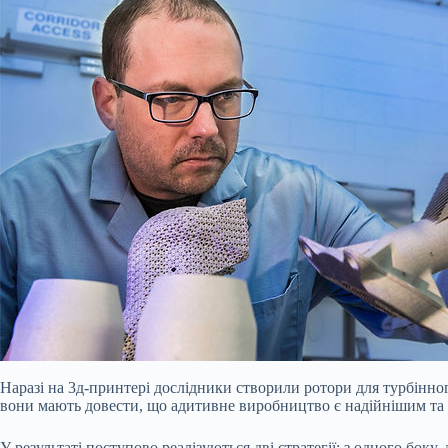
Наразі на 3д-принтері дослідники створили ротори для турбінног
вони мають довести, що адитивне виробництво є надійнішим та 
У результаті поступово реалізуються дві стратегії: з одного бок