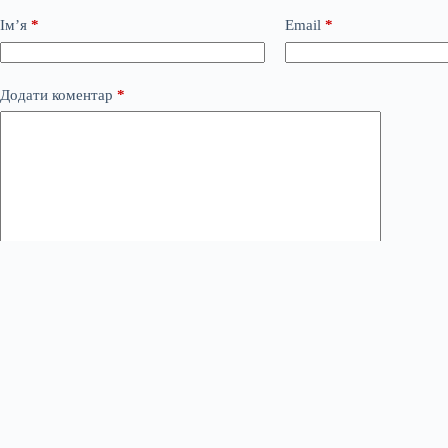
Ім’я
*
Email
*
Додати коментар
*
Save my name, email and website in this browser for the next time
Опублікувати коментар