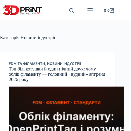
Перейти
до
₴
0
Кошик
вмісту
Категорія
Новини індустрії
FDM ТА ФІЛАМЕНТИ
,
НОВИНИ ІНДУСТРІЇ
Три білі котушки й один нічний друк: чому
облік філаменту — головний «нудний» апгрейд
2026 року