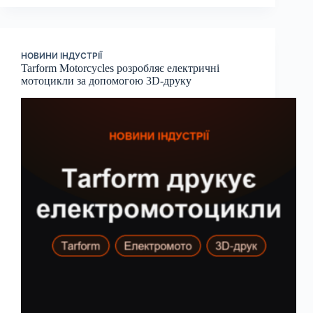
НОВИНИ ІНДУСТРІЇ
Tarform Motorcycles розробляє електричні
мотоцикли за допомогою 3D-друку