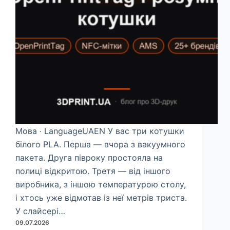
Мова · LanguageUAEN У вас три котушки
білого PLA. Перша — вчора з вакуумного
пакета. Друга півроку простояла на
полиці відкритою. Третя — від іншого
виробника, з іншою температурою столу,
і хтось уже відмотав із неї метрів триста.
У слайсері…
09.07.2026