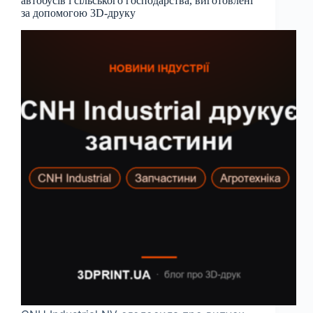
автобусів і сільського господарства, виготовлені
за допомогою 3D-друку