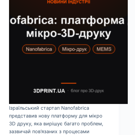
Ізраїльський стартап Nanofabrica
представив нову платформу для мікро
3D друку, яка вирішує багато проблем,
зазвичай пов’язаних з процесами