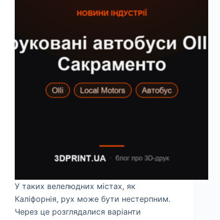
У таких велелюдних містах, як
Каліфорнія, рух може бути нестерпним.
Через це розглядалися варіанти