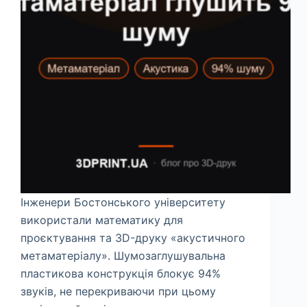
Інженери Бостонського університету
використали математику для
проєктування та 3D-друку «акустичного
метаматеріалу». Шумозаглушувальна
пластикова конструкція блокує 94%
звуків, не перекриваючи при цьому