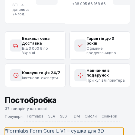
+38 095 66 168 66
STL →
деталь за
24 год.
Безкоштовна
Гарантія до 3
доставка
років
Від 3 000 ₴ по
Офіційне
Україні
представництво
Навчання в
Консультація 24/7
подарунок
Інженери-експерти
При купівлі принтера
Постобробка
37 товарів у каталозі
Formlabs
SLA
SLS
FDM
Смоли
Сканери
Популярні:
“Formlabs Form Cure L V1 – сушка для 3D