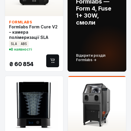
Formlabs —
Form 4, Fuse
1+ 30W,
смоли
FORMLABS
Formlabs Form Cure V2
– камера
полімеризації SLA
SLA
ABS
В наявності
Відкрити розділ
Formlabs →
₴
60 854