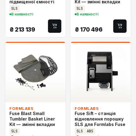
підвищеної ємності
Kit — змінні вкладки
SLS
SLS
В наявності
В наявності
₴
213 139
₴
170 496
FORMLABS
FORMLABS
Fuse Blast Small
Fuse Sift – станція
Tumbler Basket Liner
відновлення порошку
Kit — змінні вкладки
SLS для Formlabs Fuse
SLS
SLS
ABS