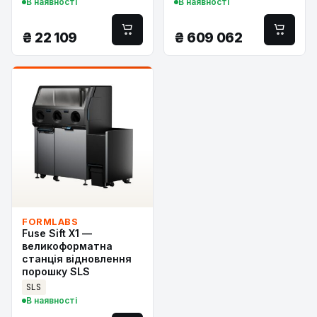
В наявності
В наявності
₴
22 109
₴
609 062
FORMLABS
Fuse Sift X1 —
великоформатна
станція відновлення
порошку SLS
SLS
В наявності