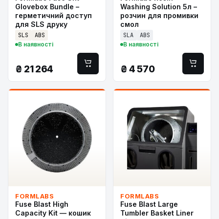
Glovebox Bundle –
Washing Solution 5л –
герметичний доступ
розчин для промивки
для SLS друку
смол
SLS
ABS
SLA
ABS
В наявності
В наявності
₴
21 264
₴
4 570
FORMLABS
FORMLABS
Fuse Blast High
Fuse Blast Large
Capacity Kit — кошик
Tumbler Basket Liner