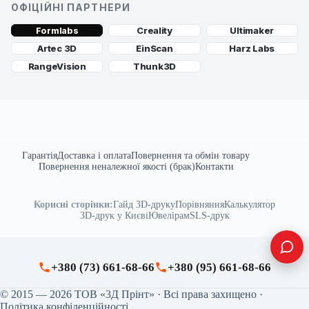
ОФІЦІЙНІ ПАРТНЕРИ
Creality
Ultimaker
Formlabs
Artec 3D
EinScan
Harz Labs
RangeVision
Thunk3D
Гарантія
Доставка і оплата
Повернення та обмін товару
Повернення неналежної якості (брак)
Контакти
Корисні сторінки:
Гайд 3D-друку
Порівняння
Калькулятор
3D-друк у Києві
Ювелірам
SLS-друк
+380 (73) 661-68-66
+380 (95) 661-68-66
© 2015 — 2026 ТОВ «3Д Прінт» · Всі права захищено ·
Політика конфіденційності