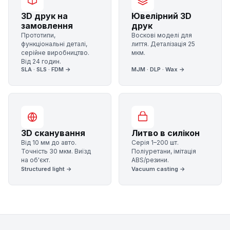
3D друк на
Ювелірний 3D
замовлення
друк
Прототипи,
Воскові моделі для
функціональні деталі,
лиття. Деталізація 25
серійне виробництво.
мкм.
Від 24 годин.
SLA · SLS · FDM →
MJM · DLP · Wax →
3D сканування
Литво в силікон
Від 10 мм до авто.
Серія 1–200 шт.
Точність 30 мкм. Виїзд
Поліуретани, імітація
на об'єкт.
ABS/резини.
Structured light →
Vacuum casting →