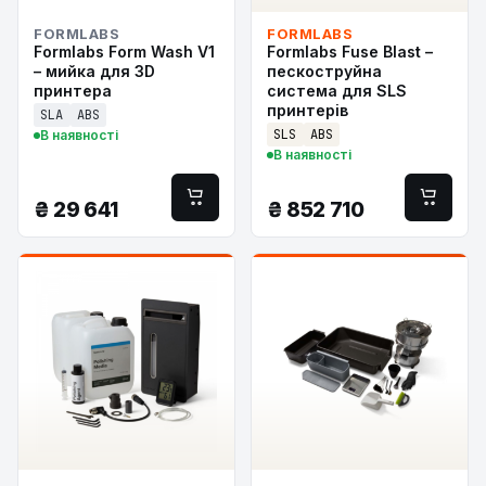
FORMLABS
FORMLABS
Formlabs Form Wash V1
Formlabs Fuse Blast –
– мийка для 3D
пескоструйна
принтера
система для SLS
принтерів
SLA
ABS
SLS
ABS
В наявності
В наявності
₴
29 641
₴
852 710