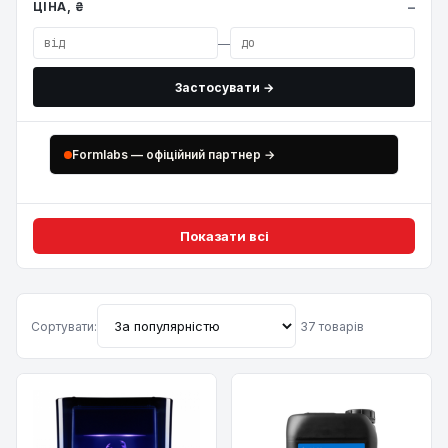
ЦІНА, ₴
—
Застосувати →
Formlabs — офіційний партнер →
Показати всі
Сортувати:
37 товарів