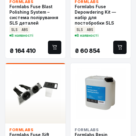
FORMLABS
FORMLABS
Formlabs Fuse Blast
Formlabs Fuse
Polishing System –
Depowdering Kit —
система полірування
набір для
SLS деталей
постобробки SLS
SLS
ABS
SLS
ABS
В наявності
В наявності
₴
164 410
₴
60 854
FORMLABS
FORMLABS
Formlabs Fuse Sift
Formlabs Resin