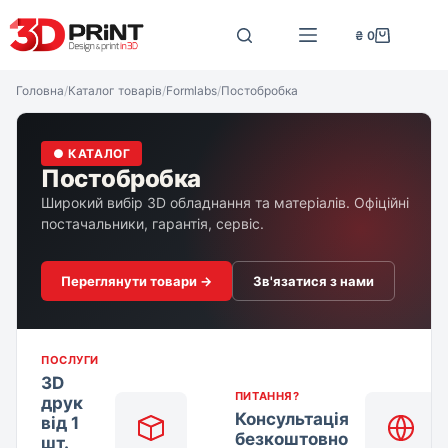
Перейти
до
₴
0
Кошик
вмісту
Головна
/
Каталог товарів
/
Formlabs
/
Постобробка
● КАТАЛОГ
Постобробка
Широкий вибір 3D обладнання та матеріалів. Офіційні
постачальники, гарантія, сервіс.
Переглянути товари →
Зв'язатися з нами
ПОСЛУГИ
3D
ПИТАННЯ?
друк
Консультація
від 1
безкоштовно
шт.