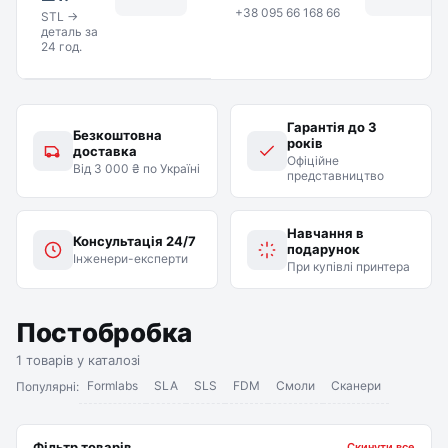
+38 095 66 168 66
STL →
деталь за
24 год.
Гарантія до 3
Безкоштовна
років
доставка
Офіційне
Від 3 000 ₴ по Україні
представництво
Навчання в
Консультація 24/7
подарунок
Інженери-експерти
При купівлі принтера
Постобробка
1 товарів у каталозі
Formlabs
SLA
SLS
FDM
Смоли
Сканери
Популярні:
Фільтр товарів
Скинути все