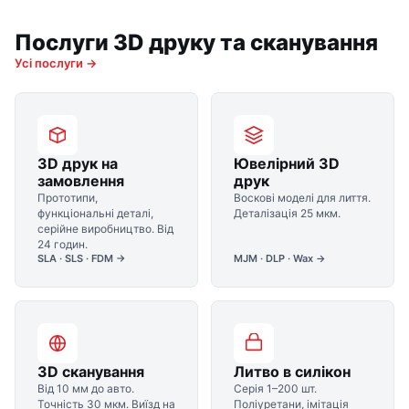
Послуги 3D друку та сканування
Усі послуги →
3D друк на
Ювелірний 3D
замовлення
друк
Прототипи,
Воскові моделі для лиття.
функціональні деталі,
Деталізація 25 мкм.
серійне виробництво. Від
24 годин.
SLA · SLS · FDM →
MJM · DLP · Wax →
3D сканування
Литво в силікон
Від 10 мм до авто.
Серія 1–200 шт.
Точність 30 мкм. Виїзд на
Поліуретани, імітація