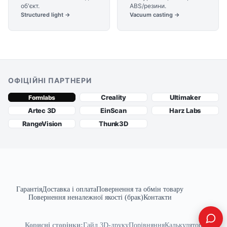
об'єкт.
ABS/резини.
Structured light →
Vacuum casting →
ОФІЦІЙНІ ПАРТНЕРИ
Creality
Ultimaker
Formlabs
Artec 3D
EinScan
Harz Labs
RangeVision
Thunk3D
Гарантія
Доставка і оплата
Повернення та обмін товару
Повернення неналежної якості (брак)
Контакти
Корисні сторінки:
Гайд 3D-друку
Порівняння
Калькулятор