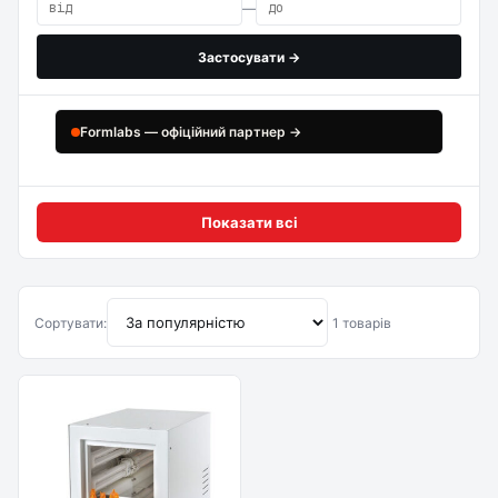
—
Застосувати →
Formlabs — офіційний партнер →
Показати всі
Сортувати:
1 товарів