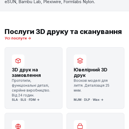
eSUN, Bambu Lab, Plexiwire, Formlabs Nylon.
Послуги 3D друку та сканування
Усі послуги →
3D друк на
Ювелірний 3D
замовлення
друк
Прототипи,
Воскові моделі для
функціональні деталі,
лиття. Деталізація 25
серійне виробництво.
мкм.
Від 24 годин.
SLA · SLS · FDM →
MJM · DLP · Wax →