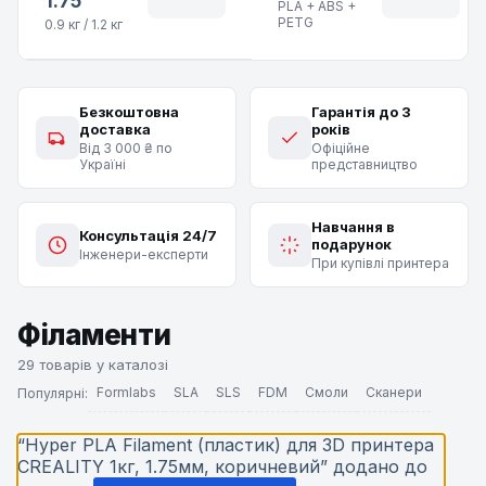
1.75
PLA + ABS +
PETG
0.9 кг / 1.2 кг
Безкоштовна
Гарантія до 3
доставка
років
Від 3 000 ₴ по
Офіційне
Україні
представництво
Навчання в
Консультація 24/7
подарунок
Інженери-експерти
При купівлі принтера
Філаменти
29 товарів у каталозі
Formlabs
SLA
SLS
FDM
Смоли
Сканери
Популярні:
“Hyper PLA Filament (пластик) для 3D принтера
CREALITY 1кг, 1.75мм, коричневий” додано до