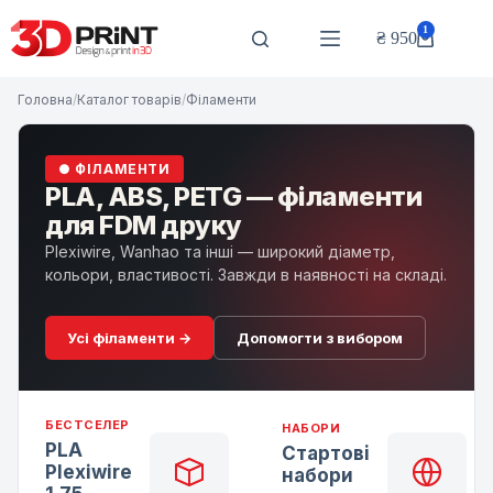
Перейти
до
1
₴
950
Кошик
вмісту
Головна
/
Каталог товарів
/
Філаменти
● ФІЛАМЕНТИ
PLA, ABS, PETG — філаменти
для FDM друку
Plexiwire, Wanhao та інші — широкий діаметр,
кольори, властивості. Завжди в наявності на складі.
Усі філаменти →
Допомогти з вибором
БЕСТСЕЛЕР
НАБОРИ
PLA
Стартові
Plexiwire
набори