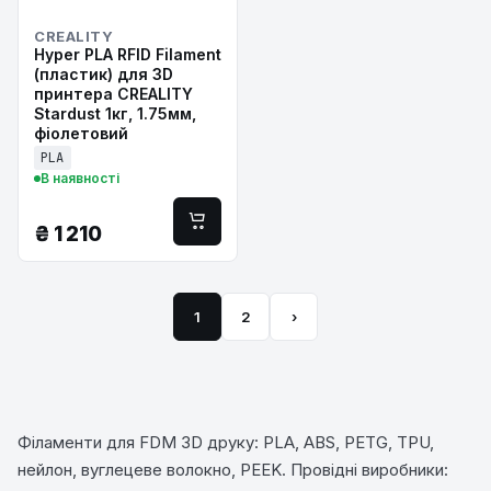
CREALITY
Hyper PLA RFID Filament
(пластик) для 3D
принтера CREALITY
Stardust 1кг, 1.75мм,
фіолетовий
PLA
В наявності
₴
1 210
1
2
›
Філаменти для FDM 3D друку: PLA, ABS, PETG, TPU,
нейлон, вуглецеве волокно, PEEK. Провідні виробники: