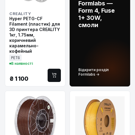
Formlabs —
Form 4, Fuse
CREALITY
1+ 30W,
Hyper PETG-CF
Filament (пластик) для
смоли
3D принтера CREALITY
1кг, 1.75мм,
коричневий
карамельно-
кофейный
PETG
В наявності
Відкрити розділ
Formlabs →
₴
1 100