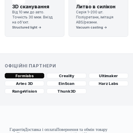
3D сканування
Литво в силікон
Від 10 мм до авто.
Серія 1–200 шт.
Точність 30 мкм. Виїзд
Поліуретани, імітація
на об'єкт.
ABS/резини.
Structured light →
Vacuum casting →
ОФІЦІЙНІ ПАРТНЕРИ
Creality
Ultimaker
Formlabs
Artec 3D
EinScan
Harz Labs
RangeVision
Thunk3D
Гарантія
Доставка і оплата
Повернення та обмін товару