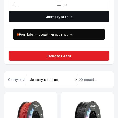
—
Застосувати →
Formlabs — офіційний партнер →
Показати всі
Сортувати:
29 товарів