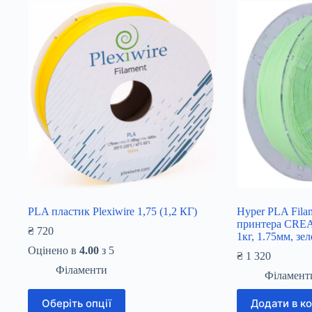
PLA пластик Plexiwire 1,75 (1,2 КГ)
Hyper PLA Fila
принтера CRE
₴
720
1кг, 1.75мм, зе
Оцінено в
4.00
з 5
₴
1 320
Філаменти
Філамент
Цей
Оберіть опції
Додати в к
товар