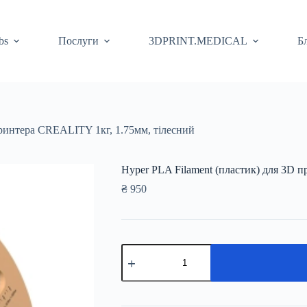
bs
Послуги
3DPRINT.MEDICAL
Б
принтера CREALITY 1кг, 1.75мм, тілесний
Hyper PLA Filament (пластик) для 3D 
₴
950
Hyper
PLA
Filament
(пластик)
для