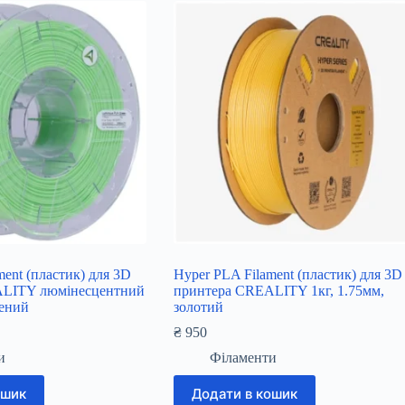
ment (пластик) для 3D
Hyper PLA Filament (пластик) для 3D
ALITY люмінесцентний
принтера CREALITY 1кг, 1.75мм,
лений
золотий
₴
950
и
Філаменти
ошик
Додати в кошик