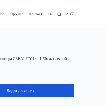
лог
Про нас
Контакти
EN
₴
0
Кошик
принтера CREALITY 1кг, 1.75мм, тілесний
Додати в кошик