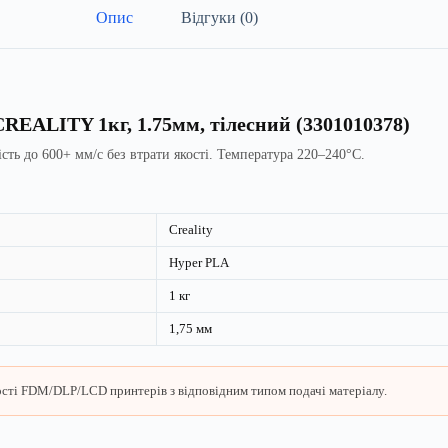
Опис
Відгуки (0)
CREALITY 1кг, 1.75мм, тілесний (3301010378)
ь до 600+ мм/с без втрати якості. Температура 220–240°C.
Creality
Hyper PLA
1 кг
1,75 мм
ьшості FDM/DLP/LCD принтерів з відповідним типом подачі матеріалу.