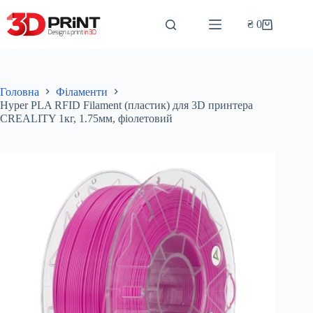
Перейти
до
₴
0
Кошик
вмісту
Головна
Філаменти
Hyper PLA RFID Filament (пластик) для 3D принтера
CREALITY 1кг, 1.75мм, фіолетовий