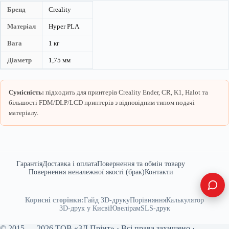
Бренд
Creality
Матеріал
Hyper PLA
Вага
1 кг
Діаметр
1,75 мм
Сумісність:
підходить для принтерів Creality Ender, CR, K1, Halot та
більшості FDM/DLP/LCD принтерів з відповідним типом подачі
матеріалу.
Гарантія
Доставка і оплата
Повернення та обмін товару
Повернення неналежної якості (брак)
Контакти
Корисні сторінки:
Гайд 3D-друку
Порівняння
Калькулятор
3D-друк у Києві
Ювелірам
SLS-друк
© 2015 — 2026 ТОВ «3Д Прінт» · Всі права захищено ·