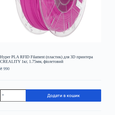
Hyper PLA RFID Filament (пластик) для 3D принтера
CREALITY 1кг, 1.75мм, фіолетовий
₴
990
Hyper
Додати в кошик
PLA
RFID
Filament
(пластик)
для