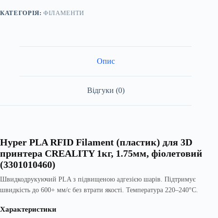
3D
принтера
КАТЕГОРІЯ:
ФІЛАМЕНТИ
CREALITY
1кг,
1.75мм,
фіолетовий
кількість
Опис
Відгуки (0)
Hyper PLA RFID Filament (пластик) для 3D
принтера CREALITY 1кг, 1.75мм, фіолетовий
(3301010460)
Швидкодрукуючий PLA з підвищеною адгезією шарів. Підтримує
швидкість до 600+ мм/с без втрати якості. Температура 220–240°C.
Характеристики