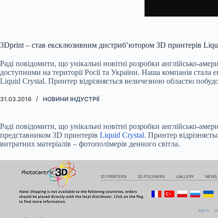
3Dprint – став ексклюзивним дистриб’ютором 3D принтерів Liqui
Раді повідомити, що унікальні новітні розробки англійсько-амери
доступними на території Росії та України. Наша компанія стал
Liquid Crystal. Принтер відрізняється величезною областю побуд
31.03.2016
НОВИНИ ІНДУСТРІЇ
Раді повідомити, що унікальні новітні розробки англійсько-амер
представником 3D принтерів
Liquid Crystal
. Принтер відрізняєть
витратних матеріалів – фотополімерів денного світла.