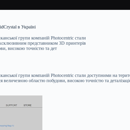
dCrystal в Україні
канської групи компаній Photocentric стали
а ексклюзивним представником 3D принтерів
ови, високою точністю та дет
иканської групи компаній Photocentric стали доступними на терит
ся величезною областю побудови, високою точністю та деталізацією,