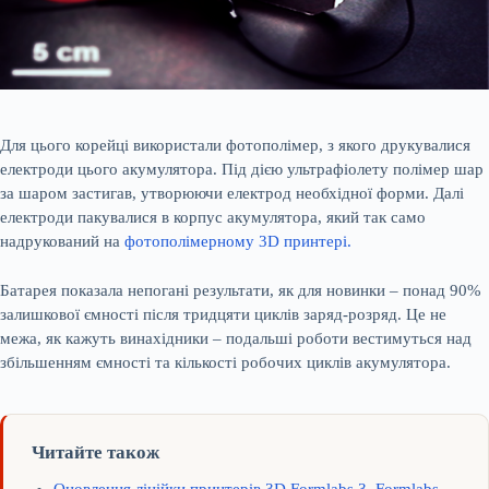
Для цього корейці використали фотополімер, з якого друкувалися
електроди цього акумулятора. Під дією ультрафіолету полімер шар
за шаром застигав, утворюючи електрод необхідної форми. Далі
електроди пакувалися в корпус акумулятора, який так само
надрукований на
фотополімерному 3D принтері.
Батарея показала непогані результати, як для новинки – понад 90%
залишкової ємності після тридцяти циклів заряд-розряд. Це не
межа, як кажуть винахідники – подальші роботи вестимуться над
збільшенням ємності та кількості робочих циклів акумулятора.
Читайте також
Оновлення лінійки принтерів 3D Formlabs 3, Formlabs