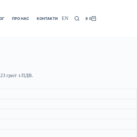
EN
ОГ
ПРО НАС
КОНТАКТИ
₴
0
Кошик
23 грн/г з ПДВ.