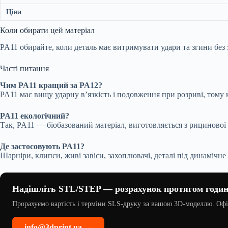
Ціна
Коли обирати цей матеріал
PA11 обирайте, коли деталь має витримувати удари та згини без
Часті питання
Чим PA11 кращий за PA12?
PA11 має вищу ударну в’язкість і подовження при розриві, тому 
PA11 екологічний?
Так, PA11 — біобазований матеріал, виготовляється з рицинової о
Де застосовують PA11?
Шарніри, клипси, живі завіси, захоплювачі, деталі під динамічн
Надішліть STL/STEP — розрахунок протягом годи
Прорахуємо вартість і терміни SLS-друку за вашою 3D-моделлю. Офіц
info@3dprint.ua →