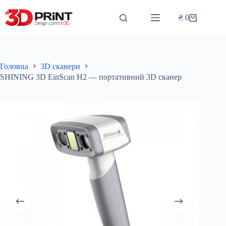
Перейти
до
₴
0
Кошик
вмісту
Головна
3D сканери
SHINING 3D EinScan H2 — портативний 3D сканер