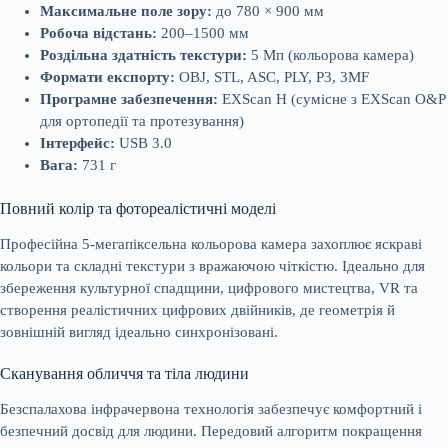
Максимальне поле зору:
до 780 × 900 мм
Робоча відстань:
200–1500 мм
Роздільна здатність текстури:
5 Мп (кольорова камера)
Формати експорту:
OBJ, STL, ASC, PLY, P3, 3MF
Програмне забезпечення:
EXScan H (сумісне з EXScan O&P
для ортопедії та протезування)
Інтерфейс:
USB 3.0
Вага:
731 г
Повний колір та фотореалістичні моделі
Професійна 5-мегапіксельна кольорова камера захоплює яскраві
кольори та складні текстури з вражаючою чіткістю. Ідеально для
збереження культурної спадщини, цифрового мистецтва, VR та
створення реалістичних цифрових двійників, де геометрія й
зовнішній вигляд ідеально синхронізовані.
Сканування обличчя та тіла людини
Безспалахова інфрачервона технологія забезпечує комфортний і
безпечний досвід для людини. Передовий алгоритм покращення