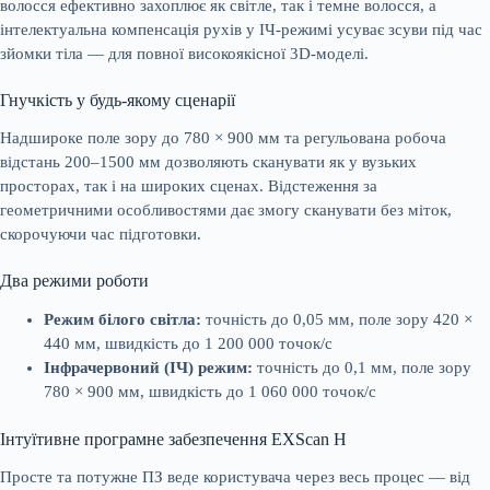
волосся ефективно захоплює як світле, так і темне волосся, а
інтелектуальна компенсація рухів у ІЧ-режимі усуває зсуви під час
зйомки тіла — для повної високоякісної 3D-моделі.
Гнучкість у будь-якому сценарії
Надшироке поле зору до 780 × 900 мм та регульована робоча
відстань 200–1500 мм дозволяють сканувати як у вузьких
просторах, так і на широких сценах. Відстеження за
геометричними особливостями дає змогу сканувати без міток,
скорочуючи час підготовки.
Два режими роботи
Режим білого світла:
точність до 0,05 мм, поле зору 420 ×
440 мм, швидкість до 1 200 000 точок/с
Інфрачервоний (ІЧ) режим:
точність до 0,1 мм, поле зору
780 × 900 мм, швидкість до 1 060 000 точок/с
Інтуїтивне програмне забезпечення EXScan H
Просте та потужне ПЗ веде користувача через весь процес — від