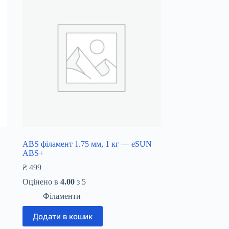
ABS філамент 1.75 мм, 1 кг — eSUN
ABS+
₴
499
Оцінено в
4.00
з 5
Філаменти
Додати в кошик