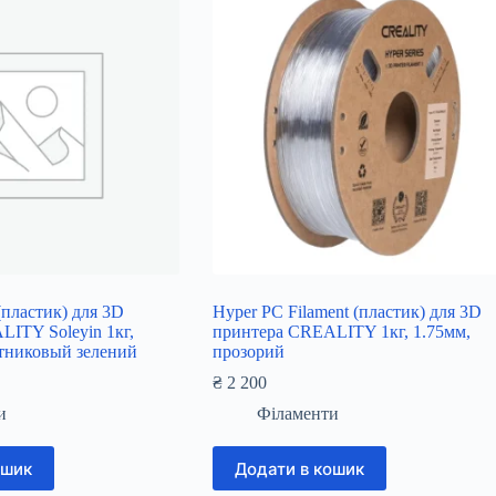
(пластик) для 3D
Hyper PC Filament (пластик) для 3D
ITY Soleyin 1кг,
принтера CREALITY 1кг, 1.75мм,
отниковый зелений
прозорий
₴
2 200
и
Філаменти
ошик
Додати в кошик