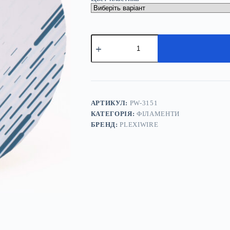
PLA
пластик
Plexiwire
1,75
(1,2
КГ)
кількість
АРТИКУЛ:
PW-3151
КАТЕГОРІЯ:
ФІЛАМЕНТИ
БРЕНД:
PLEXIWIRE