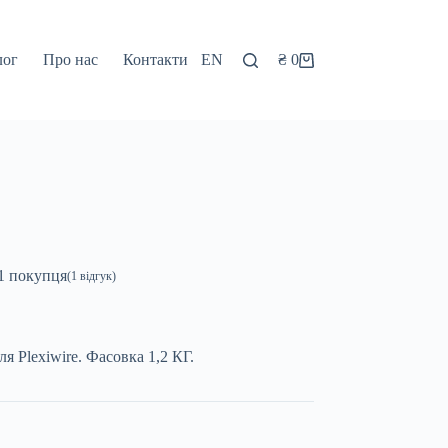
лог
Про нас
Контакти
EN
₴
0
Кошик
1
покупця
(
1
відгук)
 Plexiwire. Фасовка 1,2 КГ.