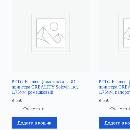
PETG Filament (пластик) для 3D
PETG Filament 
принтера CREALITY Soleyin 1кг,
принтера CREAL
1.75мм, ромашковый
1.75мм, папор
₴
550
₴
550
Філаменти
Філамент
Додати в кошик
Додати в к