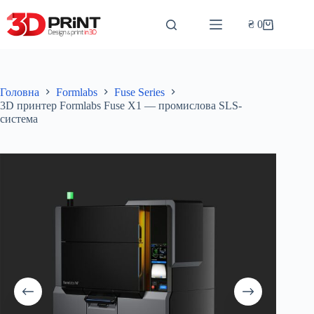
Перейти
до
₴
0
Кошик
вмісту
Головна
Formlabs
Fuse Series
3D принтер Formlabs Fuse X1 — промислова SLS-
система