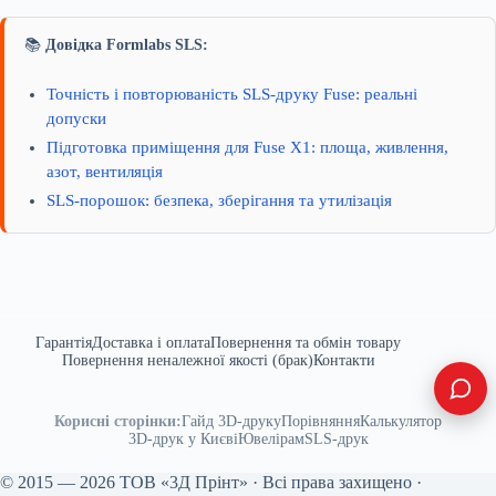
📚
Довідка Formlabs SLS:
Точність і повторюваність SLS-друку Fuse: реальні
допуски
Підготовка приміщення для Fuse X1: площа, живлення,
азот, вентиляція
SLS-порошок: безпека, зберігання та утилізація
Гарантія
Доставка і оплата
Повернення та обмін товару
Повернення неналежної якості (брак)
Контакти
Корисні сторінки:
Гайд 3D-друку
Порівняння
Калькулятор
3D-друк у Києві
Ювелірам
SLS-друк
© 2015 — 2026 ТОВ «3Д Прінт» · Всі права захищено ·