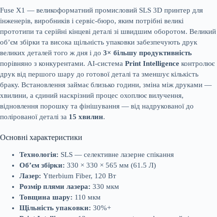
Fuse X1 — великоформатний промисловий SLS 3D принтер для
інженерів, виробників і сервіс-бюро, яким потрібні великі
прототипи та серійні кінцеві деталі зі швидшим оборотом. Великий
об’єм збірки та висока щільність упаковки забезпечують друк
великих деталей того ж дня і до
3× більшу продуктивність
порівняно з конкурентами. AI-система
Print Intelligence
контролює
друк від першого шару до готової деталі та зменшує кількість
браку. Встановлення займає близько години, зміна між друками —
хвилини, а єдиний наскрізний процес охоплює вилучення,
відновлення порошку та фінішування — від надрукованої до
полірованої деталі за
15 хвилин
.
Основні характеристики
Технологія:
SLS — селективне лазерне спікання
Об’єм збірки:
330 × 330 × 565 мм (61.5 Л)
Лазер:
Ytterbium Fiber, 120 Вт
Розмір плями лазера:
330 мкм
Товщина шару:
110 мкм
Щільність упаковки:
30%+