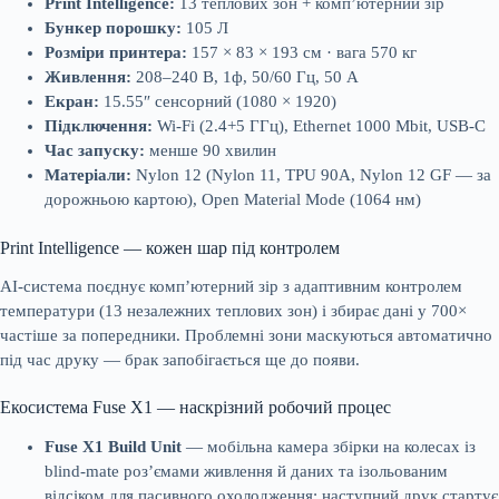
Print Intelligence:
13 теплових зон + комп’ютерний зір
Бункер порошку:
105 Л
Розміри принтера:
157 × 83 × 193 см · вага 570 кг
Живлення:
208–240 В, 1ф, 50/60 Гц, 50 А
Екран:
15.55″ сенсорний (1080 × 1920)
Підключення:
Wi-Fi (2.4+5 ГГц), Ethernet 1000 Mbit, USB-C
Час запуску:
менше 90 хвилин
Матеріали:
Nylon 12 (Nylon 11, TPU 90A, Nylon 12 GF — за
дорожньою картою), Open Material Mode (1064 нм)
Print Intelligence — кожен шар під контролем
AI-система поєднує комп’ютерний зір з адаптивним контролем
температури (13 незалежних теплових зон) і збирає дані у 700×
частіше за попередники. Проблемні зони маскуються автоматично
під час друку — брак запобігається ще до появи.
Екосистема Fuse X1 — наскрізний робочий процес
Fuse X1 Build Unit
— мобільна камера збірки на колесах із
blind-mate роз’ємами живлення й даних та ізольованим
відсіком для пасивного охолодження: наступний друк стартує