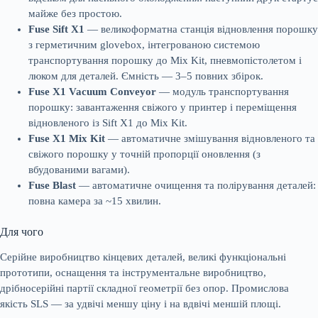
майже без простою.
Fuse Sift X1
— великоформатна станція відновлення порошку
з герметичним glovebox, інтегрованою системою
транспортування порошку до Mix Kit, пневмопістолетом і
люком для деталей. Ємність — 3–5 повних збірок.
Fuse X1 Vacuum Conveyor
— модуль транспортування
порошку: завантаження свіжого у принтер і переміщення
відновленого із Sift X1 до Mix Kit.
Fuse X1 Mix Kit
— автоматичне змішування відновленого та
свіжого порошку у точній пропорції оновлення (з
вбудованими вагами).
Fuse Blast
— автоматичне очищення та полірування деталей:
повна камера за ~15 хвилин.
Для чого
Серійне виробництво кінцевих деталей, великі функціональні
прототипи, оснащення та інструментальне виробництво,
дрібносерійні партії складної геометрії без опор. Промислова
якість SLS — за удвічі меншу ціну і на вдвічі меншій площі.