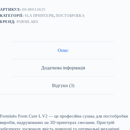
Сушка
для
АРТИКУЛ:
00-00013625
3D
КАТЕГОРІЇ:
SLA ПРИНТЕРИ
,
ПОСТОБРОБКА
принтера
БРЕНД:
FORMLABS
кількість
Опис
Додаткова інформація
Відгуки (3)
Formlabs Form Cure L V2 — це професійна сушка для постобробки
виробів, надрукованих на 3D принтерах смолами. Пристрій
забезпечує досконалу якість поверхні та оптимальні механічні