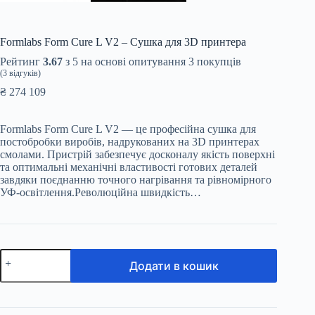
Formlabs Form Cure L V2 – Сушка для 3D принтера
Рейтинг
3.67
з 5 на основі опитування
3
покупців
(
3
відгуків)
₴
274 109
Formlabs Form Cure L V2 — це професійна сушка для
постобробки виробів, надрукованих на 3D принтерах
смолами. Пристрій забезпечує досконалу якість поверхні
та оптимальні механічні властивості готових деталей
завдяки поєднанню точного нагрівання та рівномірного
УФ-освітлення.Революційна швидкість…
Formlabs
Додати в кошик
Form
Cure
L
V2
-