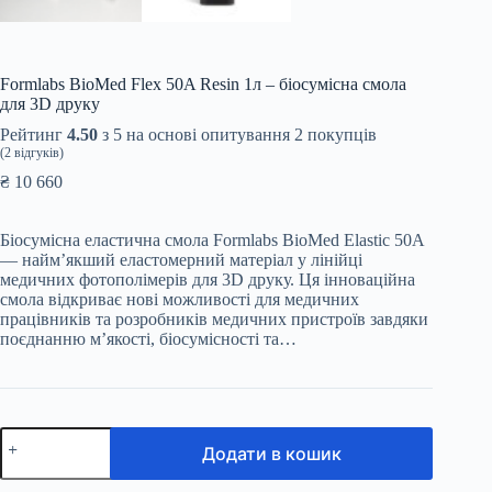
Formlabs BioMed Flex 50A Resin 1л – біосумісна смола
для 3D друку
Рейтинг
4.50
з 5 на основі опитування
2
покупців
(
2
відгуків)
₴
10 660
Біосумісна еластична смола Formlabs BioMed Elastic 50A
— найм’якший еластомерний матеріал у лінійці
медичних фотополімерів для 3D друку. Ця інноваційна
смола відкриває нові можливості для медичних
працівників та розробників медичних пристроїв завдяки
поєднанню м’якості, біосумісності та…
Formlabs
Додати в кошик
BioMed
Flex
50A