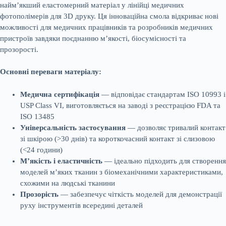
найм’якший еластомерний матеріал у лінійці медичних
фотополімерів для 3D друку. Ця інноваційна смола відкриває нові
можливості для медичних працівників та розробників медичних
пристроїв завдяки поєднанню м’якості, біосумісності та
прозорості.
Основні переваги матеріалу:
Медична сертифікація
— відповідає стандартам ISO 10993 і
USP Class VI, виготовляється на заводі з реєстрацією FDA та
ISO 13485
Універсальність застосування
— дозволяє тривалий контакт
зі шкірою (>30 днів) та короткочасний контакт зі слизовою
(<24 години)
М’якість і еластичність
— ідеально підходить для створення
моделей м’яких тканин з біомеханічними характеристиками,
схожими на людські тканини
Прозорість
— забезпечує чіткість моделей для демонстрації
руху інструментів всередині деталей