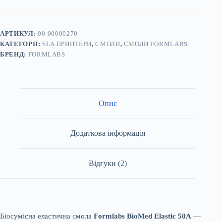
Resin
1л
–
біосумісна
АРТИКУЛ:
00-00000270
смола
КАТЕГОРІЇ:
SLA ПРИНТЕРИ
,
СМОЛИ
,
СМОЛИ FORMLABS
для
БРЕНД:
FORMLABS
3D
друку
кількість
Опис
Додаткова інформація
Відгуки (2)
Біосумісна еластична смола
Formlabs BioMed Elastic 50A
—