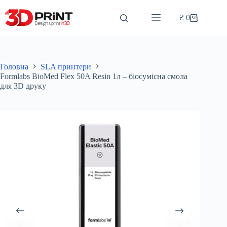
Перейти
до
₴
0
Кошик
вмісту
Головна
SLA принтери
Formlabs BioMed Flex 50A Resin 1л – біосумісна смола
для 3D друку