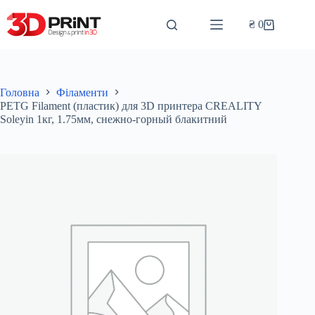
Перейти
до
₴
0
Кошик
вмісту
Головна
Філаменти
PETG Filament (пластик) для 3D принтера CREALITY
Soleyin 1кг, 1.75мм, снежно-горный блакитний