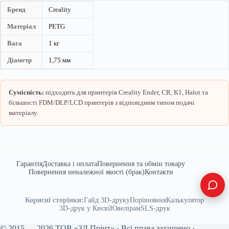
Бренд
Creality
Матеріал
PETG
Вага
1 кг
Діаметр
1,75 мм
Сумісність:
підходить для принтерів Creality Ender, CR, K1, Halot та
більшості FDM/DLP/LCD принтерів з відповідним типом подачі
матеріалу.
Гарантія
Доставка і оплата
Повернення та обмін товару
Повернення неналежної якості (брак)
Контакти
Корисні сторінки:
Гайд 3D-друку
Порівняння
Калькулятор
3D-друк у Києві
Ювелірам
SLS-друк
© 2015 — 2026 ТОВ «3Д Прінт» · Всі права захищено ·