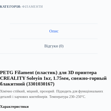
CREALITY
Soleyin
КАТЕГОРІЯ:
ФІЛАМЕНТИ
1кг,
1.75мм,
снежно-
горный
блакитний
Опис
кількість
Відгуки (0)
PETG Filament (пластик) для 3D принтера
CREALITY Soleyin 1кг, 1.75мм, снежно-горный
блакитний (3301030167)
Хімічно стійкий, міцний, прозорий. Підходить для функціональних
деталей і харчових контейнерів. Температура 230–250°C.
Характеристики