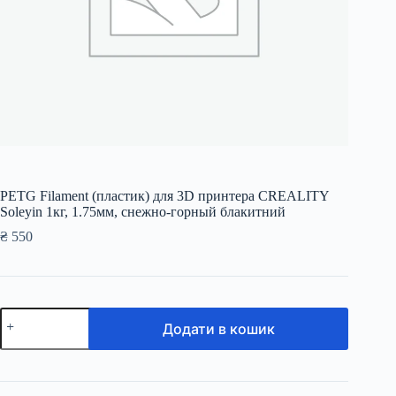
PETG Filament (пластик) для 3D принтера CREALITY
Soleyin 1кг, 1.75мм, снежно-горный блакитний
₴
550
PETG
Додати в кошик
Filament
(пластик)
для
3D
принтера