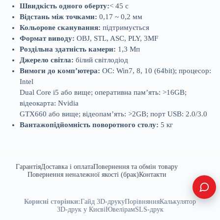
Швидкість одного оберту:
< 45 с
Відстань між точками:
0,17 ~ 0,2 мм
Кольорове сканування:
підтримується
Формат виводу:
OBJ, STL, ASC, PLY, 3MF
Роздільна здатність камери:
1,3 Мп
Джерело світла:
білий світлодіод
Вимоги до комп’ютера:
ОС: Win7, 8, 10 (64bit); процесор:
Intel
Dual Core i5 або вище; оперативна пам’ять: >16GB;
відеокарта: Nvidia
GTX660 або вище; відеопам’ять: >2GB; порт USB: 2.0/3.0
Вантажопідйомність поворотного столу:
5 кг
Гарантія
Доставка і оплата
Повернення та обмін товару
Повернення неналежної якості (брак)
Контакти
Корисні сторінки:
Гайд 3D-друку
Порівняння
Калькулятор
3D-друк у Києві
Ювелірам
SLS-друк