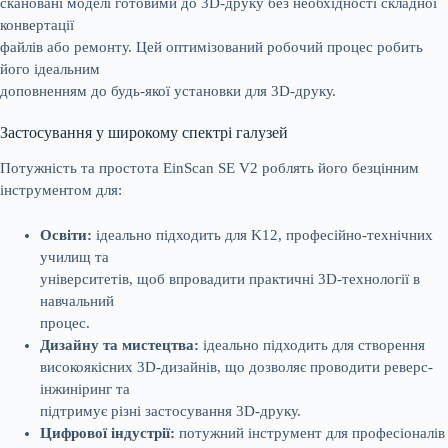
скановані моделі готовими до 3D-друку без необхідності складної
конвертації
файлів або ремонту. Цей оптимізований робочий процес робить
його ідеальним
доповненням до будь-якої установки для 3D-друку.
Застосування у широкому спектрі галузей
Потужність та простота EinScan SE V2 роблять його безцінним
інструментом для:
Освіти:
ідеально підходить для K12, професійно-технічних
училищ та
університетів, щоб впровадити практичні 3D-технології в
навчальний
процес.
Дизайну та мистецтва:
ідеально підходить для створення
високоякісних 3D-дизайнів, що дозволяє проводити реверс-
інжиніринг та
підтримує різні застосування 3D-друку.
Цифрової індустрії:
потужний інструмент для професіоналів