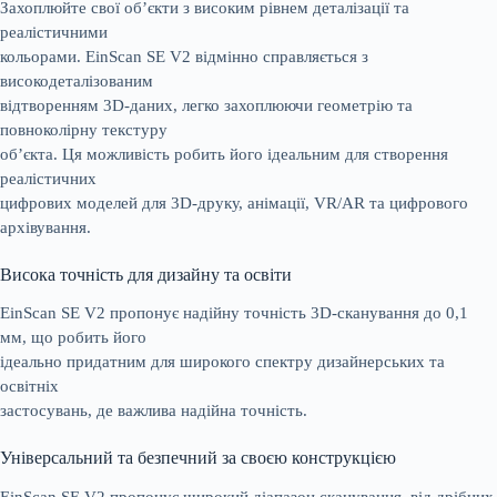
Захоплюйте свої об’єкти з високим рівнем деталізації та
реалістичними
кольорами. EinScan SE V2 відмінно справляється з
високодеталізованим
відтворенням 3D-даних, легко захоплюючи геометрію та
повноколірну текстуру
об’єкта. Ця можливість робить його ідеальним для створення
реалістичних
цифрових моделей для 3D-друку, анімації, VR/AR та цифрового
архівування.
Висока точність для дизайну та освіти
EinScan SE V2 пропонує надійну точність 3D-сканування до 0,1
мм, що робить його
ідеально придатним для широкого спектру дизайнерських та
освітніх
застосувань, де важлива надійна точність.
Універсальний та безпечний за своєю конструкцією
EinScan SE V2 пропонує широкий діапазон сканування, від дрібних