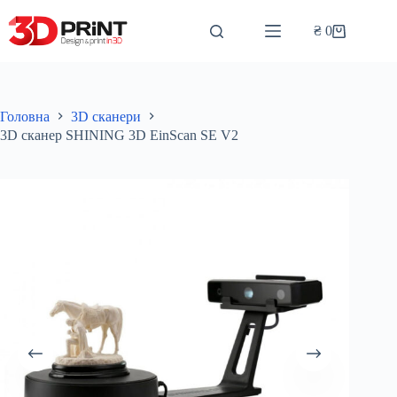
Перейти
до
₴
0
Кошик
вмісту
Головна
3D сканери
3D сканер SHINING 3D EinScan SE V2