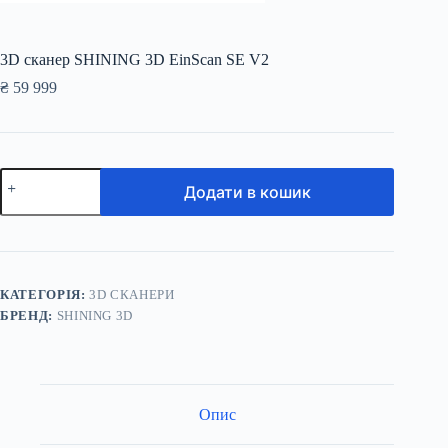
3D сканер SHINING 3D EinScan SE V2
₴
59 999
3D
Додати в кошик
сканер
SHINING
3D
EinScan
SE
V2
кількість
КАТЕГОРІЯ:
3D СКАНЕРИ
БРЕНД:
SHINING 3D
Опис