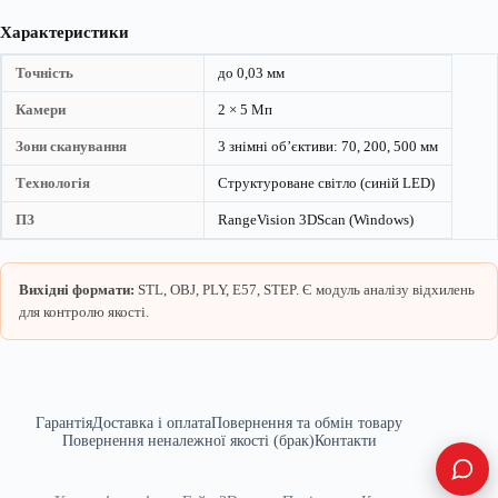
Характеристики
Точність
до 0,03 мм
Камери
2 × 5 Мп
Зони сканування
3 знімні обʼєктиви: 70, 200, 500 мм
Технологія
Структуроване світло (синій LED)
ПЗ
RangeVision 3DScan (Windows)
Вихідні формати:
STL, OBJ, PLY, E57, STEP. Є модуль аналізу відхилень
для контролю якості.
Гарантія
Доставка і оплата
Повернення та обмін товару
Повернення неналежної якості (брак)
Контакти