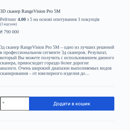
3D сканер RangeVision Pro 5M
Рейтинг
4.00
з 5 на основі опитування
3
покупців
(
3
відгуків)
₴
790 000
3д сканер RangeVision Pro 5М – одно из лучших решений
в профессиональном сегменте 3д сканеров. Результат,
который Вы можете получить с использованием данного
сканера, привосходит гораздо более дорогие
аналоги. Очень широкий диапазон выполняемых видов
сканирования – от ювелирного изделия до…
3D
Додати в кошик
сканер
RangeVision
Pro
5M
кількість