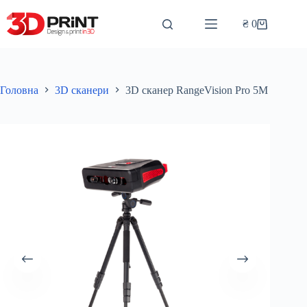
Перейти
до
₴
0
Кошик
вмісту
Головна
3D сканери
3D сканер RangeVision Pro 5M