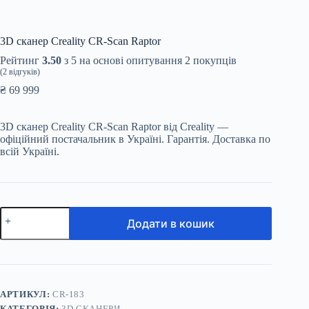
3D сканер Creality CR-Scan Raptor
Рейтинг
3.50
з 5 на основі опитування
2
покупців
(
2
відгуків)
₴
69 999
3D сканер Creality CR-Scan Raptor від Creality —
офіційний постачальник в Україні. Гарантія. Доставка по
всій Україні.
3D
Додати в кошик
сканер
Creality
CR-
Scan
Raptor
кількість
АРТИКУЛ:
CR-183
КАТЕГОРІЯ:
3D СКАНЕРИ