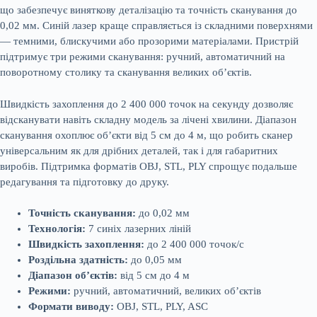
що забезпечує виняткову деталiзацiю та точнiсть сканування до
0,02 мм. Синiй лазер краще справляється iз складними поверхнями
— темними, блискучими або прозорими матерiалами. Пристрiй
пiдтримує три режими сканування: ручний, автоматичний на
поворотному столику та сканування великих об’єктiв.
Швидкiсть захоплення до 2 400 000 точок на секунду дозволяє
вiдсканувати навiть складну модель за лiченi хвилини. Дiапазон
сканування охоплює об’єкти вiд 5 см до 4 м, що робить сканер
унiверсальним як для дрiбних деталей, так i для габаритних
виробiв. Пiдтримка форматiв OBJ, STL, PLY спрощує подальше
редагування та пiдготовку до друку.
Точнiсть сканування:
до 0,02 мм
Технологiя:
7 синiх лазерних лiнiй
Швидкiсть захоплення:
до 2 400 000 точок/с
Роздiльна здатнiсть:
до 0,05 мм
Дiапазон об’єктiв:
вiд 5 см до 4 м
Режими:
ручний, автоматичний, великих об’єктiв
Формати виводу:
OBJ, STL, PLY, ASC