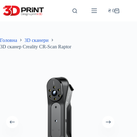
Перейти
до
₴
0
Кошик
вмісту
Головна
3D сканери
3D сканер Creality CR-Scan Raptor