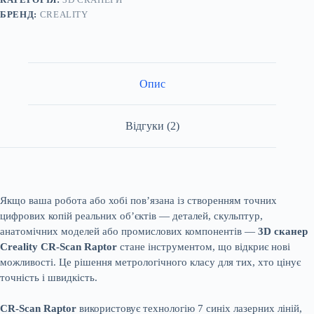
БРЕНД:
CREALITY
Опис
Відгуки (2)
Якщо ваша робота або хобi пов’язана iз створенням точних
цифрових копiй реальних об’єктiв — деталей, скульптур,
анатомiчних моделей або промислових компонентiв —
3D сканер
Creality CR-Scan Raptor
стане iнструментом, що вiдкриє новi
можливостi. Це рiшення метрологiчного класу для тих, хто цiнує
точнiсть i швидкiсть.
CR-Scan Raptor
використовує технологiю 7 синiх лазерних лiнiй,