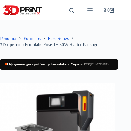
Перейти
до
₴
0
Кошик
вмісту
Головна
Formlabs
Fuse Series
3D принтер Formlabs Fuse 1+ 30W Starter Package
Офіційний дистриб'ютор Formlabs в Україні
Розділ Formlabs →