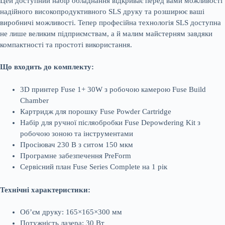
Цей доступний набір обладнання відкриває перед вами можливості
надійного високопродуктивного SLS друку та розширює ваші
виробничі можливості. Тепер професійна технологія SLS доступна
не лише великим підприємствам, а й малим майстерням завдяки
компактності та простоті використання.
Що входить до комплекту:
3D принтер Fuse 1+ 30W з робочою камерою Fuse Build
Chamber
Картридж для порошку Fuse Powder Cartridge
Набір для ручної післяобробки Fuse Depowdering Kit з
робочою зоною та інструментами
Просіювач 230 В з ситом 150 мкм
Програмне забезпечення PreForm
Сервісний план Fuse Series Complete на 1 рік
Технічні характеристики:
Об’єм друку: 165×165×300 мм
Потужність лазера: 30 Вт