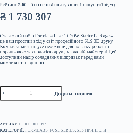
Рейтинг
5.00
з 5 на основі опитування
1
покупця
(
1
відгук)
₴
1 730 307
Стартовий набір Formlabs Fuse 1+ 30W Starter Package –
це ваш простий вхід у світ професійного SLS 3D друку.
Комплект містить усе необхідне для початку роботи з
порошковою технологією друку у власній майстерні.Цей
доступний набір обладнання відкриває перед вами
можливості надійного…
3D
Додати в кошик
принтер
Formlabs
Fuse
1+
30W
Starter
Package
АРТИКУЛ:
00-00000092
кількість
КАТЕГОРІЇ:
FORMLABS
,
FUSE SERIES
,
SLS ПРИНТЕРИ