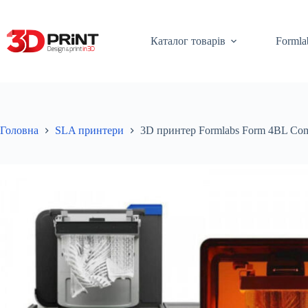
Перейти
до
вмісту
Каталог товарів
Formla
Головна
SLA принтери
3D принтер Formlabs Form 4BL Co