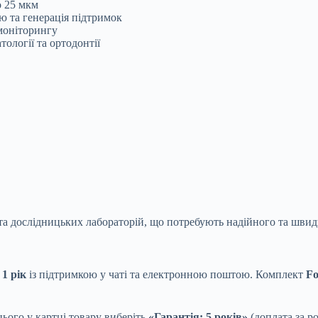
о 25 мкм
 та генерація підтримок
моніторингу
ології та ортодонтії
 та дослідницьких лабораторій, що потребують надійного та швид
1 рік
із підтримкою у чаті та електронною поштою. Комплект
Fo
ього у картці товару виберіть
«Гарантія: 5 років»
(доплата за р