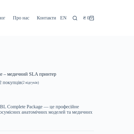
лог
Про нас
Контакти
EN
₴
0
Кошик
te – медичний SLA принтер
2
покупців
(
2
відгуків)
BL Complete Package — це професійне
осумісних анатомічних моделей та медичних