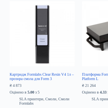
Картридж Formlabs Clear Resin V4 1л –
Платформа Form
прозора смола для Form 3
Platform L
₴
4 873
₴
21 264
Оцінено в
5.00
з 5
Оцінено в
4.33
SLA принтери
,
Смоли
,
Смоли
SLA прин
Formlabs