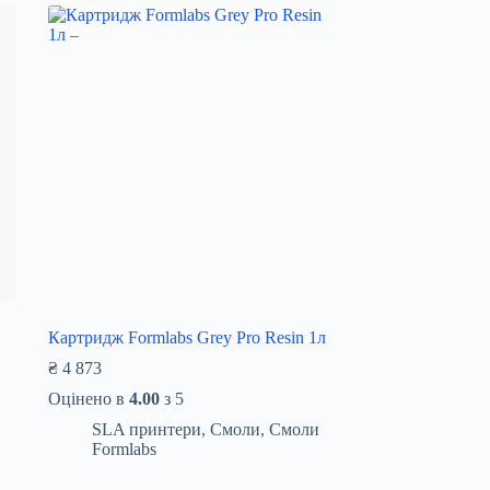
Картридж Formlabs Grey Pro Resin 1л
₴
4 873
Оцінено в
4.00
з 5
SLA принтери
,
Смоли
,
Смоли
Formlabs