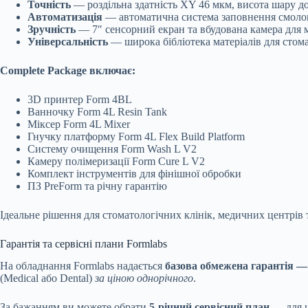
Точність
— роздільна здатність XY 46 мкм, висота шару д
Автоматизація
— автоматична система заповнення смолою
Зручність
— 7″ сенсорний екран та вбудована камера для 
Універсальність
— широка бібліотека матеріалів для стомат
Complete Package включає:
3D принтер Form 4BL
Ванночку Form 4L Resin Tank
Міксер Form 4L Mixer
Гнучку платформу Form 4L Flex Build Platform
Систему очищення Form Wash L V2
Камеру полімеризації Form Cure L V2
Комплект інструментів для фінішної обробки
ПЗ PreForm та річну гарантію
Ідеальне рішення для стоматологічних клінік, медичних центрів
Гарантія та сервісні плани Formlabs
На обладнання Formlabs надається
базова обмежена гарантія — 
(Medical або Dental)
за ціною однорічного
.
За бажанням ви можете обрати
5-річний сервісний план
— для ц