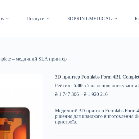
bs
Послуги
3DPRINT.MEDICAL
Б
mplete – медичний SLA принтер
3D принтер Formlabs Form 4BL Comple
Рейтинг
5.00
з 5 на основі опитування
Price
₴
1 747 306
–
₴
1 920 216
range:
₴ 1
Медичний 3D принтер Formlabs Form 4
747
рішення для швидкого виготовлення бі
306
пристроїв.
through
₴ 1
920
216