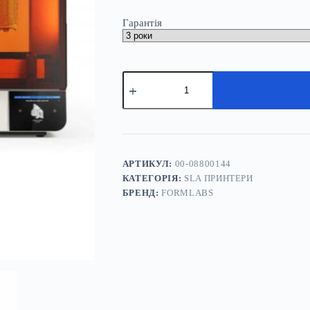
Гарантія
3D
принтер
Formlabs
Form
4BL
Complete
-
медичний
АРТИКУЛ:
00-08800144
SLA
КАТЕГОРІЯ:
SLA ПРИНТЕРИ
принтер
БРЕНД:
FORMLABS
кількість