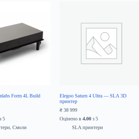
labs Form 4L Build
Elegoo Saturn 4 Ultra — SLA 3D
принтер
₴
38 999
з 5
Оцінено в
4.00
з 5
тери
,
Смоли
SLA принтери