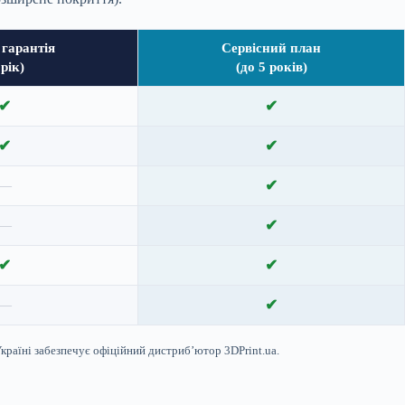
 гарантія
Сервісний план
 рік)
(до 5 років)
✔
✔
✔
✔
✔
—
✔
—
✔
✔
✔
—
Україні забезпечує офіційний дистриб’ютор 3DPrint.ua.