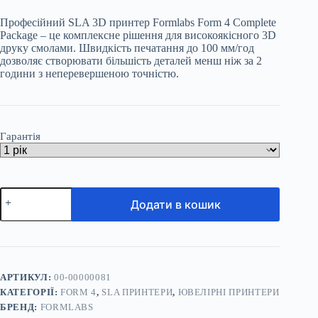
₴ 333
Професійний SLA 3D принтер Formlabs Form 4 Complete
053
Package – це комплексне рішення для високоякісного 3D
through
друку смолами. Швидкість печатання до 100 мм/год
₴ 405
дозволяє створювати більшість деталей менш ніж за 2
953
години з неперевершеною точністю.
Гарантія
3D
Додати в кошик
принтер
Formlabs
Form
4
Complete
Package
кількість
АРТИКУЛ:
00-00000081
КАТЕГОРІЇ:
FORM 4
,
SLA ПРИНТЕРИ
,
ЮВЕЛІРНІ ПРИНТЕРИ
БРЕНД:
FORMLABS