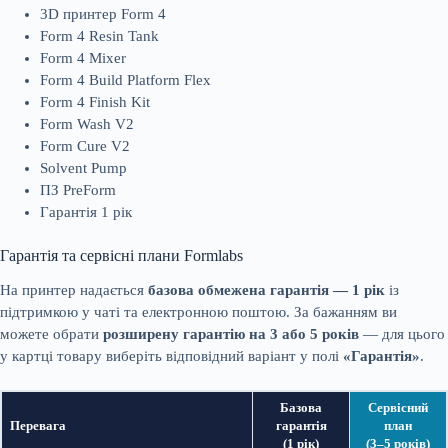
3D принтер Form 4
Form 4 Resin Tank
Form 4 Mixer
Form 4 Build Platform Flex
Form 4 Finish Kit
Form Wash V2
Form Cure V2
Solvent Pump
ПЗ PreForm
Гарантія 1 рік
Гарантія та сервісні плани Formlabs
На принтер надається
базова обмежена гарантія — 1 рік
із
підтримкою у чаті та електронною поштою. За бажанням ви
можете обрати
розширену гарантію на 3 або 5 років
— для цього
у картці товару виберіть відповідний варіант у полі
«Гарантія»
.
Базова
Сервісний
Перевага
гарантія
план
(1 рік)
(3–5 років)