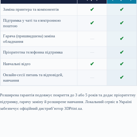
✔
✔
Заміна принтера та компонентів
Підтримка у чаті та електронною
✔
✔
поштою
Гаряча (пришвидшена) заміна
✔
—
обладнання
✔
Пріоритетна телефонна підтримка
—
✔
✔
Навчальні відео
Онлайн-сесії питань та відповідей,
✔
—
навчання
Розширена гарантія подовжує покриття до 3 або 5 років та додає пріоритетну
підтримку, гарячу заміну й розширене навчання. Локальний сервіс в Україні
забезпечує офіційний дистриб’ютор 3DPrint.ua.