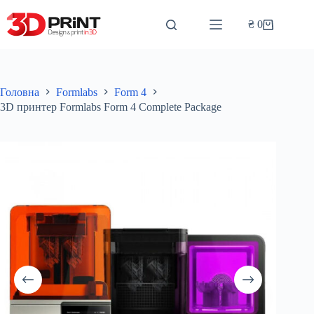
Перейти
до
₴
0
Кошик
вмісту
Головна
Formlabs
Form 4
3D принтер Formlabs Form 4 Complete Package