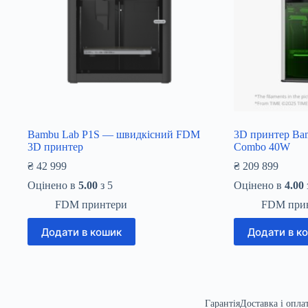
Bambu Lab P1S — швидкісний FDM
3D принтер Bam
3D принтер
Combo 40W
₴
42 999
₴
209 899
Оцінено в
5.00
з 5
Оцінено в
4.00
FDM принтери
FDM при
Додати в кошик
Додати в к
Гарантія
Доставка і опла