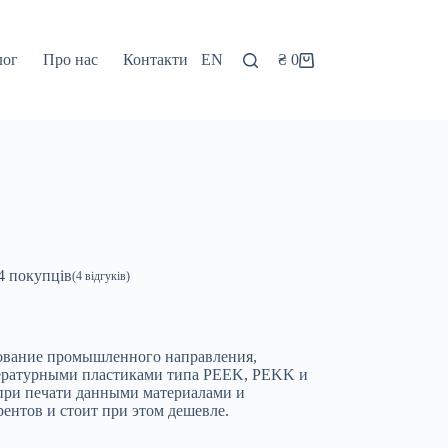
лог
Про нас
Контакти
EN
₴
0
Кошик
4
покупців
(
4
відгуків)
дование промышленного направления,
пературными пластиками типа PEEK, PEKK и
 при печати данными материалами и
ентов и стоит при этом дешевле.