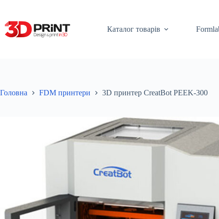
Перейти
до
вмісту
Каталог товарів
Formla
Головна
FDM принтери
3D принтер CreatBot PEEK-300