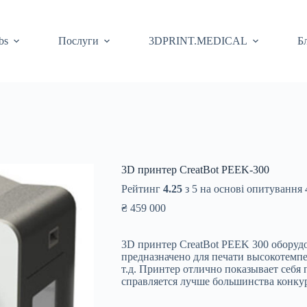
bs
Послуги
3DPRINT.MEDICAL
Б
3D принтер CreatBot PEEK-300
Рейтинг
4.25
з 5 на основі опитування
₴
459 000
3D принтер CreatBot PEEK 300 обору
предназначено для печати высокотем
т.д. Принтер отлично показывает себя
справляется лучше большинства конкур