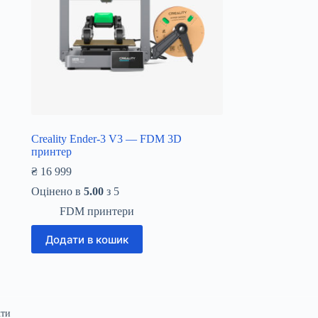
Creality Ender-3 V3 — FDM 3D
принтер
₴
16 999
Оцінено в
5.00
з 5
FDM принтери
Додати в кошик
кти