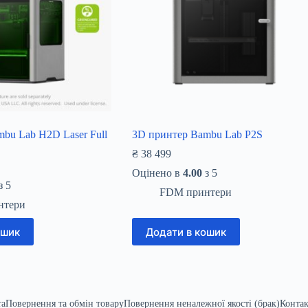
bu Lab H2D Laser Full
3D принтер Bambu Lab P2S
₴
38 499
Оцінено в
4.00
з 5
з 5
FDM принтери
нтери
ошик
Додати в кошик
та
Повернення та обмін товару
Повернення неналежної якості (брак)
Конта