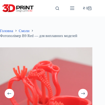
Перейти
до
₴
0
Кошик
вмісту
Головна
Смоли
Фотополімер B9 Red — для виплавних моделей