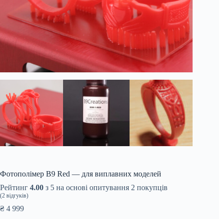
Фотополімер B9 Red — для виплавних моделей
Рейтинг
4.00
з 5 на основі опитування
2
покупців
(
2
відгуків)
₴
4 999