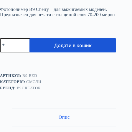
Фотополимер B9 Cherry – для выжигаемых моделей.
Предназначен для печати с толщиной слоя 70-200 мирон
Фотополімер
Додати в кошик
B9
Red
—
для
виплавних
моделей
кількість
АРТИКУЛ:
B9-RED
КАТЕГОРІЯ:
СМОЛИ
БРЕНД:
B9CREATOR
Опис