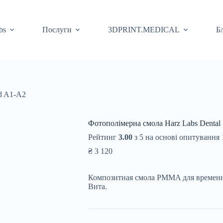
bs
Послуги
3DPRINT.MEDICAL
Б
d A1-A2
Фотополімерна смола Harz Labs Dental
Рейтинг
3.00
з 5 на основі опитування
₴
3 120
Композитная смола PMMA для временн
Вита.