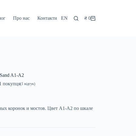
лог
Про нас
Контакти
EN
₴
0
Кошик
 Sand A1-A2
1
покупця
(
1
відгук)
ых коронок и мостов. Цвет A1-A2 по шкале