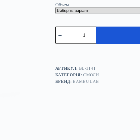
Объем
Фотополімерна
смола
Harz
Labs
Dental
Sand
A1-
A2
АРТИКУЛ:
BL-3141
кількість
КАТЕГОРІЯ:
СМОЛИ
БРЕНД:
BAMBU LAB