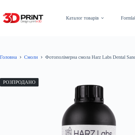
Перейти
до
вмісту
Каталог товарів
Formla
Головна
Смоли
Фотополімерна смола Harz Labs Dental San
РОЗПРОДАНО