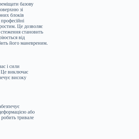
реміщати базову
поверхню зі
рних блоків
 професійні
ростим. Це дозволяє
 стеження становить
ріюється від
бить його маневреним.
ас і сили
. Це виключає
печує високу
абезпечує
 деформацією або
е робить тривале