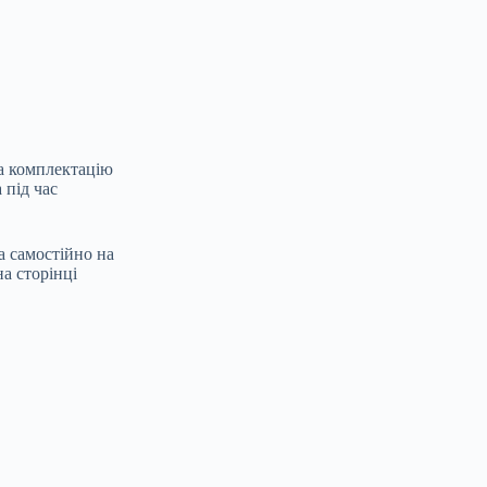
а комплектацію
 під час
 самостійно на
на сторінці