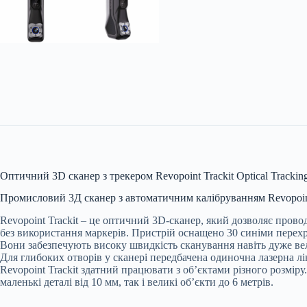
Оптичний 3D сканер з трекером Revopoint Trackit Optical Trackin
Промисловий 3Д сканер з автоматичним калібруванням Revopoint
Revopoint Trackit – це оптичний 3D-сканер, який дозволяє пров
без використання маркерів. Пристрій оснащено 30 синіми перех
Вони забезпечують високу швидкість сканування навіть дуже вел
Для глибоких отворів у сканері передбачена одиночна лазерна лі
Revopoint Trackit здатний працювати з об’єктами різного розміру.
маленькі деталі від 10 мм, так і великі об’єкти до 6 метрів.