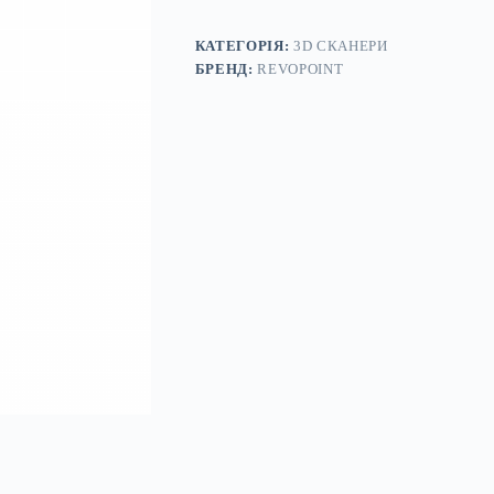
Revopoint
Trackit
Optical
КАТЕГОРІЯ:
3D СКАНЕРИ
Tracking
БРЕНД:
REVOPOINT
кількість