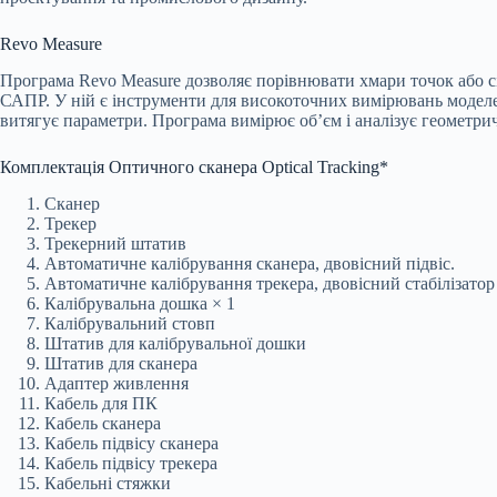
Revo Measure
Програма Revo Measure дозволяє порівнювати хмари точок або с
САПР. У ній є інструменти для високоточних вимірювань модел
витягує параметри. Програма вимірює об’єм і аналізує геометрич
Комплектація Оптичного сканера Optical Tracking*
Сканер
Трекер
Трекерний штатив
Автоматичне калібрування сканера, двовісний підвіс.
Автоматичне калібрування трекера, двовісний стабілізатор
Калібрувальна дошка × 1
Калібрувальний стовп
Штатив для калібрувальної дошки
Штатив для сканера
Адаптер живлення
Кабель для ПК
Кабель сканера
Кабель підвісу сканера
Кабель підвісу трекера
Кабельні стяжки