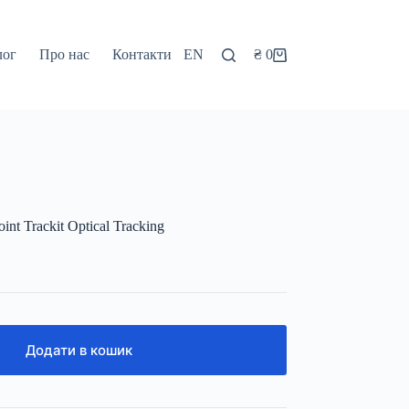
лог
Про нас
Контакти
EN
₴
0
Кошик
t Trackit Optical Tracking
Додати в кошик