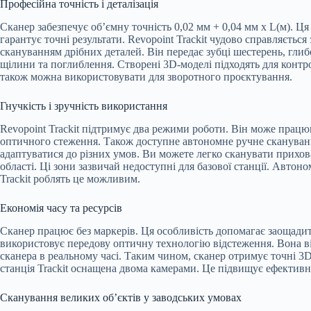
Професійна точність і деталізація
Сканер забезпечує об’ємну точність 0,02 мм + 0,04 мм x L(м). Ц
гарантує точні результати. Revopoint Trackit чудово справляється 
скануванням дрібних деталей. Він передає зубці шестерень, глиб
щілини та поглиблення. Створені 3D-моделі підходять для контро
також можна використовувати для зворотного проєктування.
Гнучкість і зручність використання
Revopoint Trackit підтримує два режими роботи. Він може працю
оптичного стеження. Також доступне автономне ручне скануван
адаптуватися до різних умов. Ви можете легко сканувати прихов
області. Ці зони зазвичай недоступні для базової станції. Автоно
Trackit роблять це можливим.
Економія часу та ресурсів
Сканер працює без маркерів. Ця особливість допомагає заощадит
використовує передову оптичну технологію відстеження. Вона 
сканера в реальному часі. Таким чином, сканер отримує точні 3D
станція Trackit оснащена двома камерами. Це підвищує ефективні
Сканування великих об’єктів у заводських умовах