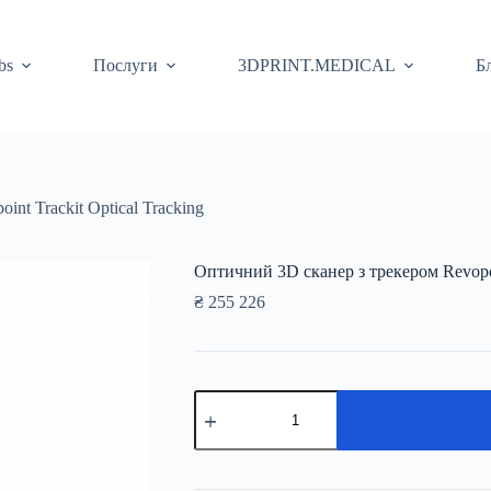
bs
Послуги
3DPRINT.MEDICAL
Б
nt Trackit Optical Tracking
Оптичний 3D сканер з трекером Revopoin
₴
255 226
Оптичний
3D
сканер
з
трекером