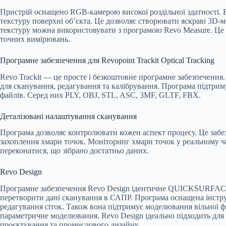
Пристрій оснащено RGB-камерою високої роздільної здатності. 
текстуру поверхні об’єкта. Це дозволяє створювати яскраві 3D-м
текстуру можна використовувати з програмою Revo Measure. Це 
точних вимірювань.
Програмне забезпечення для Revopoint Trackit Optical Tracking
Revo Trackit — це просте і безкоштовне програмне забезпечення
для сканування, редагування та калібрування. Програма підтрим
файлів. Серед них PLY, OBJ, STL, ASC, 3MF, GLTF, FBX.
Деталізовані налаштування сканування
Програма дозволяє контролювати кожен аспект процесу. Це заб
захоплення хмари точок. Моніторинг хмари точок у реальному ч
переконатися, що зібрано достатньо даних.
Revo Design
Програмне забезпечення Revo Design ідентичне QUICKSURFACE
перетворити дані сканування в САПР. Програма оснащена інстр
редагування сіток. Також вона підтримує моделювання вільної 
параметричне моделювання. Revo Design ідеально підходить для
проєктування та промислового дизайну.