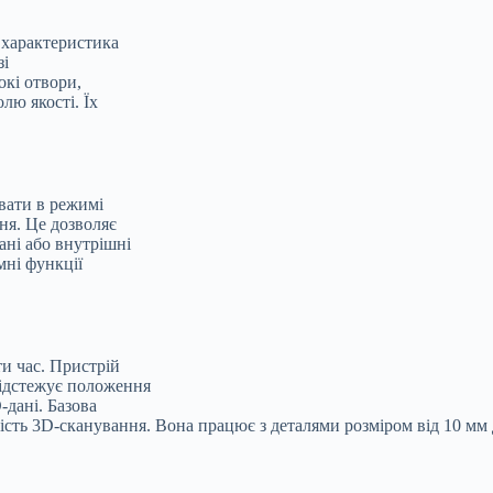
я характеристика
зі
окі отвори,
лю якості. Їх
вати в режимі
ня. Це дозволяє
ані або внутрішні
мні функції
и час. Пристрій
відстежує положення
-дані. Базова
сть 3D-сканування. Вона працює з деталями розміром від 10 мм д