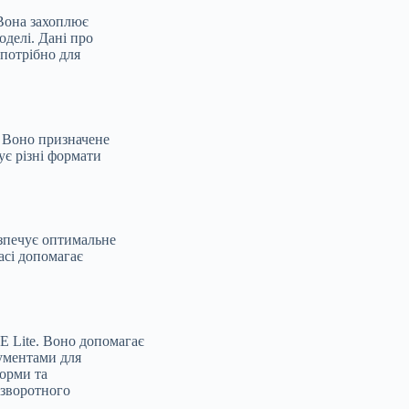
Вона захоплює
оделі. Дані про
потрібно для
. Воно призначене
ує різні формати
езпечує оптимальне
асі допомагає
 Lite. Воно допомагає
ументами для
форми та
 зворотного