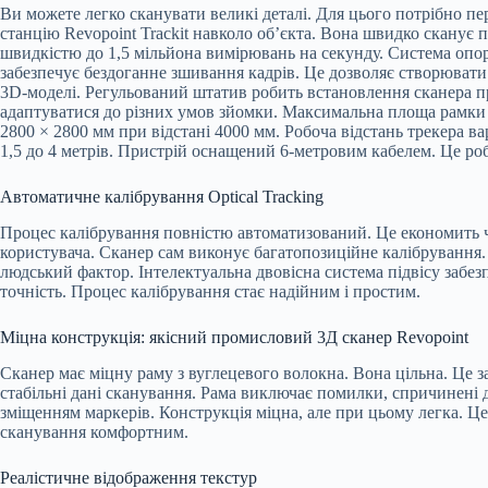
Ви можете легко сканувати великі деталі. Для цього потрібно пе
станцію Revopoint Trackit навколо об’єкта. Вона швидко сканує 
швидкістю до 1,5 мільйона вимірювань на секунду. Система опо
забезпечує бездоганне зшивання кадрів. Це дозволяє створювати
3D-моделі. Регульований штатив робить встановлення сканера п
адаптуватися до різних умов зйомки. Максимальна площа рамки
2800 × 2800 мм при відстані 4000 мм. Робоча відстань трекера ва
1,5 до 4 метрів. Пристрій оснащений 6-метровим кабелем. Це ро
Автоматичне калібрування Optical Tracking
Процес калібрування повністю автоматизований. Це економить ч
користувача. Сканер сам виконує багатопозиційне калібрування
людський фактор. Інтелектуальна двовісна система підвісу забез
точність. Процес калібрування стає надійним і простим.
Міцна конструкція: якісний промисловий 3Д сканер Revopoint
Сканер має міцну раму з вуглецевого волокна. Вона цільна. Це з
стабільні дані сканування. Рама виключає помилки, спричинені
зміщенням маркерів. Конструкція міцна, але при цьому легка. Ц
сканування комфортним.
Реалістичне відображення текстур