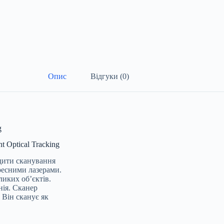
Опис
Відгуки (0)
g
 Optical Tracking
одити сканування
ресними лазерами.
иких об’єктів.
нія. Сканер
 Він сканує як