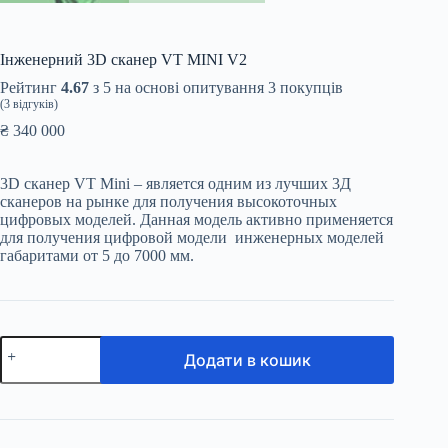
Інженерний 3D сканер VT MINI V2
Рейтинг
4.67
з 5 на основі опитування
3
покупців
(
3
відгуків)
₴
340 000
3D сканер VT Mini – является одним из лучших 3Д
сканеров на рынке для получения высокоточных
цифровых моделей. Данная модель активно применяется
для получения цифровой модели инженерных моделей
габаритами от 5 до 7000 мм.
Інженерний
Додати в кошик
3D
сканер
VT
MINI
V2
кількість