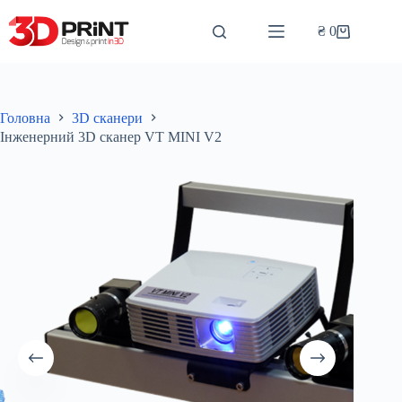
Перейти
до
₴
0
Кошик
вмісту
Головна
3D сканери
Інженерний 3D сканер VT MINI V2