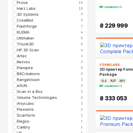
Prusa
10
В наявності
Harz Labs
10
3D Systems
9
CreatBot
9
₴
229 999
Flashforge
7
KLEMA
6
Ultimaker
5
Thunk3D
5
HP 3D Scan
4
Artec
4
Kevvox
3
FORMLABS
Plempire
3
3D принтер Form
B9Creations
3
Package
RangeVision
3
SLA
MJP
ABS
eSUN
3
В наявності
Scan in a Box
2
Volume Technologies
₴
333 053
2
Anycubic
2
Plexiwire
2
Scanform
1
Elegoo
1
Calibry
1