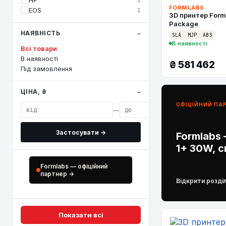
HP
1
FORMLABS
EOS
1
3D принтер Form
Package
НАЯВНІСТЬ
SLA
MJP
ABS
В наявності
Всі товари
В наявності
₴
581 462
Під замовлення
ЦІНА, ₴
ОФІЦІЙНИЙ ПА
—
Застосувати →
Formlabs 
1+ 30W, 
Formlabs — офіційний
партнер →
Відкрити розді
Показати всі