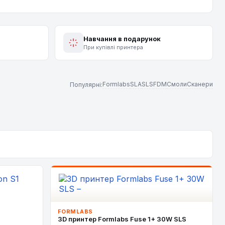
Навчання в подарунок
При купівлі принтера
Formlabs
SLA
SLS
FDM
Смоли
Сканери
Популярні:
FORMLABS
3D принтер Formlabs Fuse 1+ 30W SLS