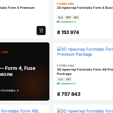
FORMLABS
labs Form 4 Premium
3D принтер Formlabs Form 4 Basi
SLA
MJP
ABS
В наявності
₴
153 974
РТНЕР
FORMLABS
— Form 4, Fuse
3D принтер Formlabs Form 4B Pr
смоли
Package
SLA
ABS
В наявності
л Formlabs →
₴
757 843