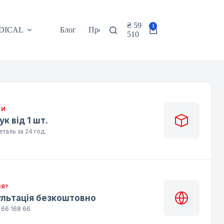
₴
59
1
DICAL
Блог
Про нас
Контакти
EN
Кошик
510
ГИ
ук від 1 шт.
таль за 24 год.
Я?
льтація безкоштовно
 66 168 66