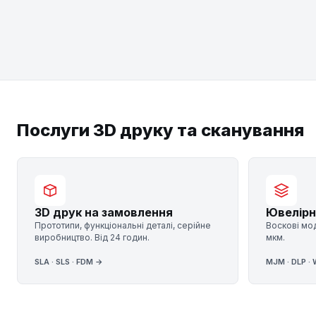
Послуги 3D друку та сканування
3D друк на замовлення
Ювелірн
Прототипи, функціональні деталі, серійне
Воскові мод
виробництво. Від 24 годин.
мкм.
SLA · SLS · FDM →
MJM · DLP ·