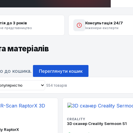
тія до 3 років
Консультація 24/7
не представництво
Інженери-експерти
та матеріалів
но до кошика.
Переглянути кошик
554 товарів
CREALITY
3D сканер Creality Sermoon S1
ty RaptorX