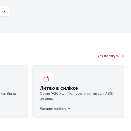
›
Усі послуги →
Литво в силікон
мкм. Виїзд
Серія 1–200 шт. Поліуретани, імітація ABS/
резини.
Vacuum casting →