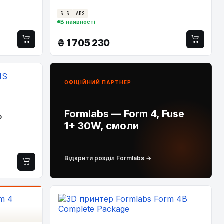
SLS
ABS
В наявності
₴
1 705 230
ОФІЦІЙНИЙ ПАРТНЕР
Formlabs — Form 4, Fuse
o
1+ 30W, смоли
Відкрити розділ Formlabs →