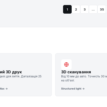
1
2
3
…
35
ий 3D друк
3D сканування
елі для лиття. Деталізація 25
Від 10 мм до авто. Точність 30 
на об'єкт.
 Wax →
Structured light →