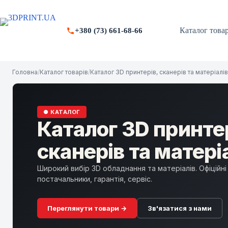
Перейти
до
вмісту
Каталог товар
+380 (73) 661-68-66
Головна
/
Каталог товарів
/
Каталог 3D принтерів, сканерів та матеріалів
● КАТАЛОГ
Каталог 3D принтер
сканерів та матері
Широкий вибір 3D обладнання та матеріалів. Офіційні
постачальники, гарантія, сервіс.
Переглянути товари →
Зв'язатися з нами