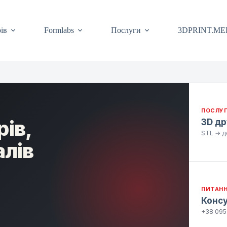
ів
Formlabs
Послуги
3DPRINT.ME
ПОСЛУ
ів,
3D др
STL → де
алів
ПИТАНН
Консу
+38 095