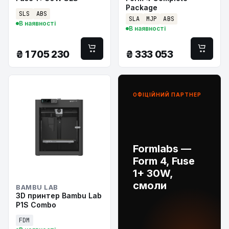
Package
SLS
ABS
SLA
MJP
ABS
В наявності
В наявності
₴
1 705 230
₴
333 053
ОФІЦІЙНИЙ ПАРТНЕР
Formlabs —
Form 4, Fuse
1+ 30W,
смоли
BAMBU LAB
3D принтер Bambu Lab
P1S Combo
FDM