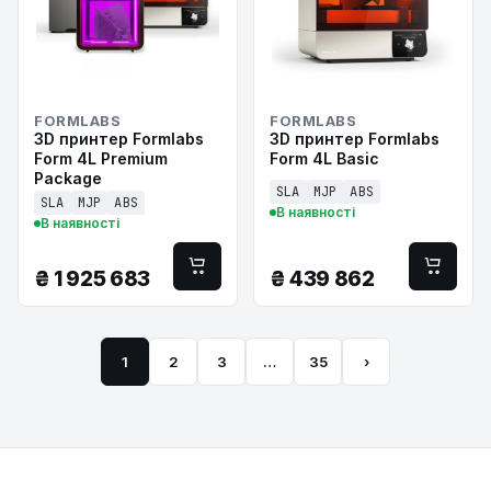
FORMLABS
FORMLABS
3D принтер Formlabs
3D принтер Formlabs
Form 4L Premium
Form 4L Basic
Package
SLA
MJP
ABS
SLA
MJP
ABS
В наявності
В наявності
₴
1 925 683
₴
439 862
1
2
3
…
35
›