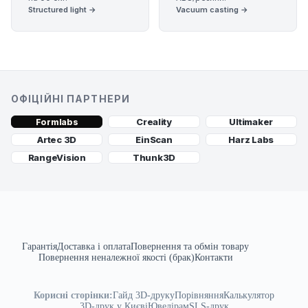
Structured light →
Vacuum casting →
ОФІЦІЙНІ ПАРТНЕРИ
Creality
Ultimaker
Formlabs
Artec 3D
EinScan
Harz Labs
RangeVision
Thunk3D
Гарантія
Доставка і оплата
Повернення та обмін товару
Повернення неналежної якості (брак)
Контакти
Корисні сторінки:
Гайд 3D-друку
Порівняння
Калькулятор
3D-друк у Києві
Ювелірам
SLS-друк