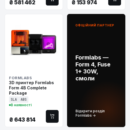
₴
581 462
₴
153 974
ОФІЦІЙНИЙ ПАРТНЕР
Formlabs —
Form 4, Fuse
1+ 30W,
смоли
FORMLABS
3D принтер Formlabs
Form 4B Complete
Package
SLA
ABS
В наявності
Відкрити розділ
Formlabs →
₴
643 814