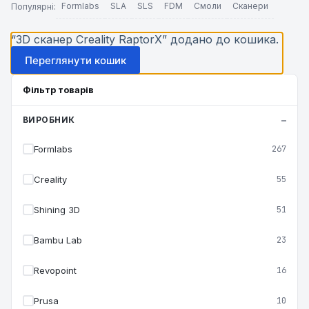
Formlabs
SLA
SLS
FDM
Смоли
Сканери
Популярні:
“3D сканер Creality RaptorX” додано до кошика.
Переглянути кошик
Фільтр товарів
ВИРОБНИК
Formlabs
267
Creality
55
Shining 3D
51
Bambu Lab
23
Revopoint
16
Prusa
10