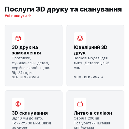
Послуги 3D друку та сканування
Усі послуги →
3D друк на
Ювелірний 3D
замовлення
друк
Прототипи,
Воскові моделі для
функціональні деталі,
лиття. Деталізація 25
серійне виробництво.
мкм.
Від 24 годин.
SLA · SLS · FDM →
MJM · DLP · Wax →
3D сканування
Литво в силікон
Від 10 мм до авто.
Серія 1–200 шт.
Точність 30 мкм. Виїзд
Поліуретани, імітація
на об'єкт.
ABS/резини.