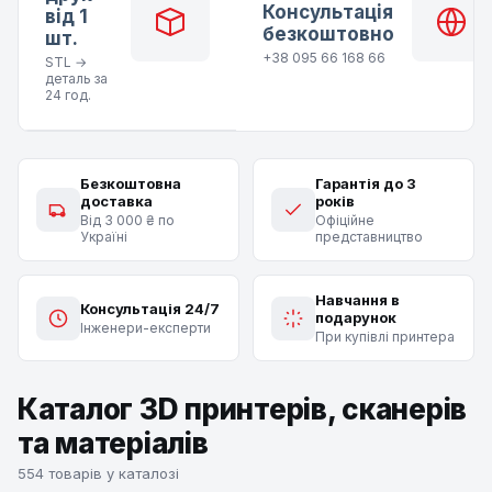
Консультація
від 1
безкоштовно
шт.
+38 095 66 168 66
STL →
деталь за
24 год.
Безкоштовна
Гарантія до 3
доставка
років
Від 3 000 ₴ по
Офіційне
Україні
представництво
Навчання в
Консультація 24/7
подарунок
Інженери-експерти
При купівлі принтера
Каталог 3D принтерів, сканерів
та матеріалів
554 товарів у каталозі