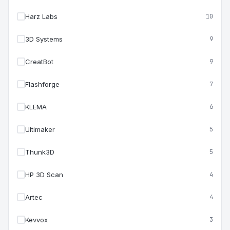
Harz Labs
10
3D Systems
9
CreatBot
9
Flashforge
7
KLEMA
6
Ultimaker
5
Thunk3D
5
HP 3D Scan
4
Artec
4
Kevvox
3