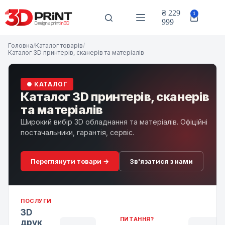
Перейти
до
₴
229
1
Кошик
вмісту
999
Головна
/
Каталог товарів
/
Каталог 3D принтерів, сканерів та матеріалів
● КАТАЛОГ
Каталог 3D принтерів, сканерів
та матеріалів
Широкий вибір 3D обладнання та матеріалів. Офіційні
постачальники, гарантія, сервіс.
Переглянути товари →
Зв'язатися з нами
ПОСЛУГИ
3D
ПИТАННЯ?
друк