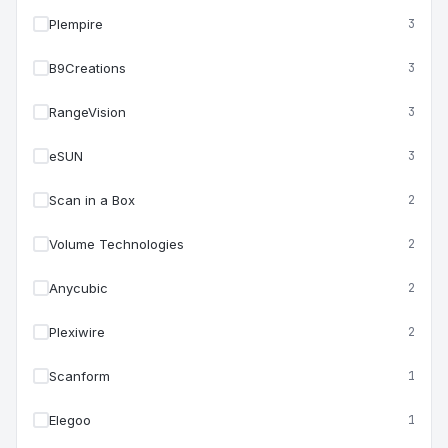
Plempire
3
B9Creations
3
RangeVision
3
eSUN
3
Scan in a Box
2
Volume Technologies
2
Anycubic
2
Plexiwire
2
Scanform
1
Elegoo
1