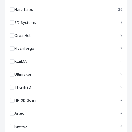
Harz Labs
10
3D Systems
9
CreatBot
9
Flashforge
7
KLEMA
6
Ultimaker
5
Thunk3D
5
HP 3D Scan
4
Artec
4
Kevvox
3