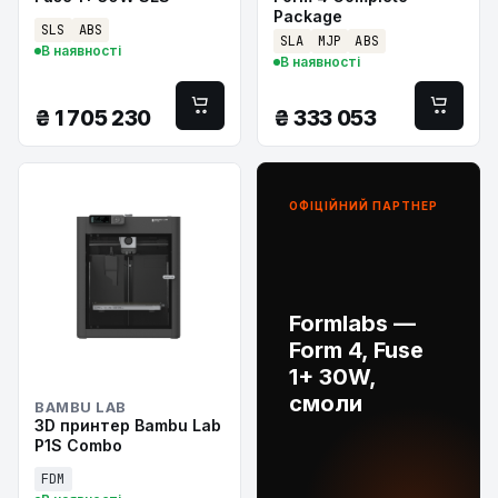
Package
SLS
ABS
SLA
MJP
ABS
В наявності
В наявності
₴
1 705 230
₴
333 053
ОФІЦІЙНИЙ ПАРТНЕР
Formlabs —
Form 4, Fuse
1+ 30W,
смоли
BAMBU LAB
3D принтер Bambu Lab
P1S Combo
FDM