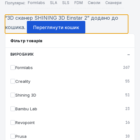
Formlabs
SLA
SLS
FDM
Смоли
Сканери
Популярні:
“3D сканер SHINING 3D Einstar 2” додано до
кошика.
Переглянути кошик
Фільтр товарів
ВИРОБНИК
Formlabs
267
Creality
55
Shining 3D
51
Bambu Lab
23
Revopoint
16
Prusa
10