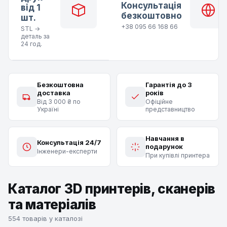
Консультація
від 1
безкоштовно
шт.
+38 095 66 168 66
STL →
деталь за
24 год.
Безкоштовна
Гарантія до 3
доставка
років
Від 3 000 ₴ по
Офіційне
Україні
представництво
Навчання в
Консультація 24/7
подарунок
Інженери-експерти
При купівлі принтера
Каталог 3D принтерів, сканерів
та матеріалів
554 товарів у каталозі