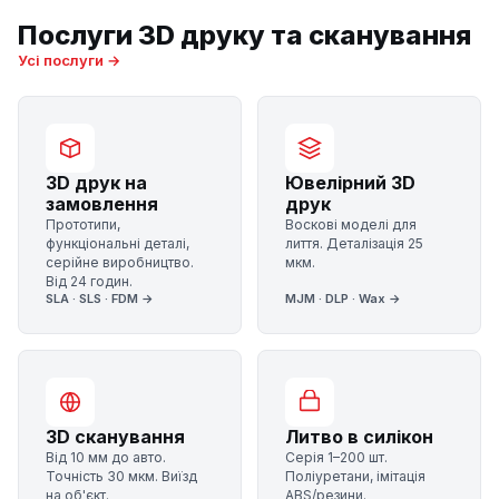
Послуги 3D друку та сканування
Усі послуги →
3D друк на
Ювелірний 3D
замовлення
друк
Прототипи,
Воскові моделі для
функціональні деталі,
лиття. Деталізація 25
серійне виробництво.
мкм.
Від 24 годин.
SLA · SLS · FDM →
MJM · DLP · Wax →
3D сканування
Литво в силікон
Від 10 мм до авто.
Серія 1–200 шт.
Точність 30 мкм. Виїзд
Поліуретани, імітація
на об'єкт.
ABS/резини.