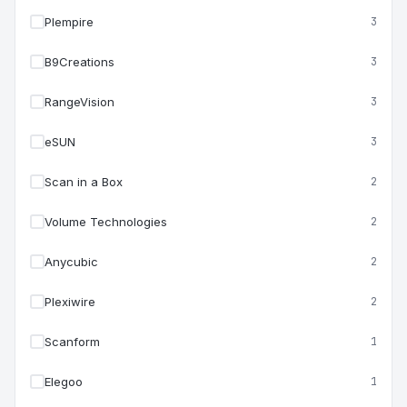
Plempire
3
B9Creations
3
RangeVision
3
eSUN
3
Scan in a Box
2
Volume Technologies
2
Anycubic
2
Plexiwire
2
Scanform
1
Elegoo
1