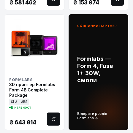
₴
581 462
₴
153 974
ОФІЦІЙНИЙ ПАРТНЕР
Formlabs —
Form 4, Fuse
1+ 30W,
смоли
FORMLABS
3D принтер Formlabs
Form 4B Complete
Package
SLA
ABS
В наявності
Відкрити розділ
Formlabs →
₴
643 814