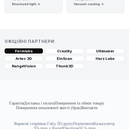
Structured light →
Vacuum casting →
ОФІЦІЙНІ ПАРТНЕРИ
Creality
Ultimaker
Formlabs
Artec 3D
EinScan
Harz Labs
RangeVision
Thunk3D
Гарантія
Доставка і оплата
Повернення та обмін товару
Повернення неналежної якості (брак)
Контакти
Корисні сторінки:
Гайд 3D-друку
Порівняння
Калькулятор
3D-друк у Києві
Ювелірам
SLS-друк