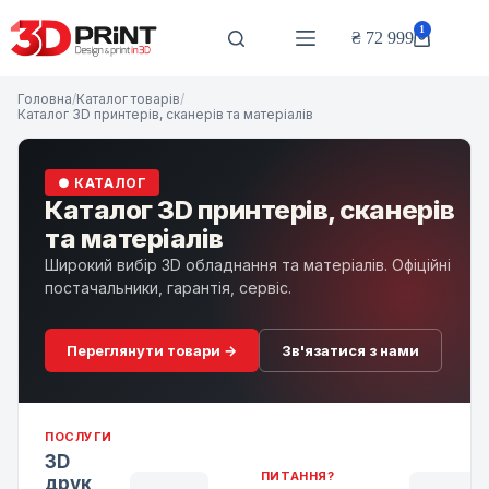
Перейти
до
1
₴
72 999
Кошик
вмісту
Головна
/
Каталог товарів
/
Каталог 3D принтерів, сканерів та матеріалів
● КАТАЛОГ
Каталог 3D принтерів, сканерів
та матеріалів
Широкий вибір 3D обладнання та матеріалів. Офіційні
постачальники, гарантія, сервіс.
Переглянути товари →
Зв'язатися з нами
ПОСЛУГИ
3D
ПИТАННЯ?
друк