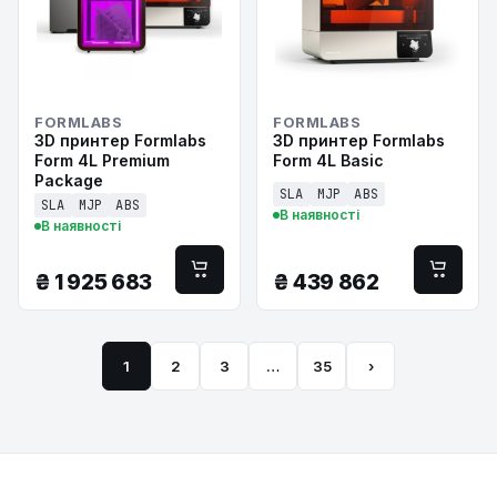
FORMLABS
FORMLABS
3D принтер Formlabs
3D принтер Formlabs
Form 4L Premium
Form 4L Basic
Package
SLA
MJP
ABS
SLA
MJP
ABS
В наявності
В наявності
₴
1 925 683
₴
439 862
1
2
3
…
35
›