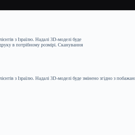
єнтів з Ізраїлю. Надалі 3D-моделі буде
друку в потрібному розмірі. Сканування
ієнтів з Ізраїлю. Надалі 3D-моделі буде змінено згідно з побаж