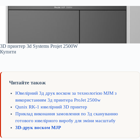
3D принтер 3d Systems Projet 2500W
Купити
Читайте також
Ювелірний 3д друк воском за технологією MJM з
використанням 3д принтера ProJet 2500w
Qunix RK-1 ювелірний 3D принтер
Приклад виконання замовлення по 3д скануванню
готового ювелірного виробу для зміни масштабу
3D-друк воском MJP