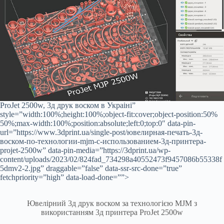
ProJet 2500w, 3д друк воском в Украіні”
style=”width:100%;height:100%;object-fit:cover;object-position:50%
50%;max-width:100%;position:absolute;left:0;top:0″ data-pin-
url=”https://www.3dprint.ua/single-post/ювелирная-печать-3д-
воском-по-технологии-mjm-с-использованием-3д-принтера-
projet-2500w” data-pin-media=”https://3dprint.ua/wp-
content/uploads/2023/02/824fad_734298a40552473f9457086b55338f
5dmv2-2.jpg” draggable=”false” data-ssr-src-done=”true”
fetchpriority=”high” data-load-done=””>
Ювелірний 3д друк воском за технологією MJM з
використанням 3д принтера ProJet 2500w