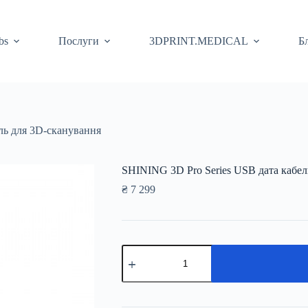
bs
Послуги
3DPRINT.MEDICAL
Б
ль для 3D-сканування
SHINING 3D Pro Series USB дата кабел
₴
7 299
SHINING
3D
Pro
Series
USB