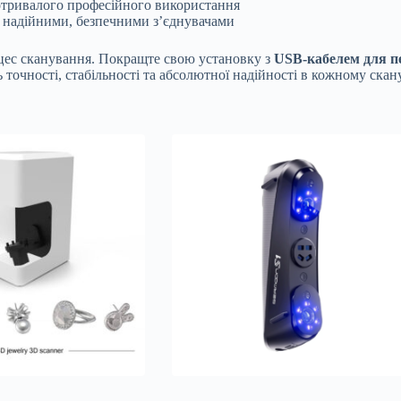
отривалого професійного використання
з надійними, безпечними з’єднувачами
цес сканування. Покращте свою установку з
USB-кабелем для пе
точності, стабільності та абсолютної надійності в кожному скан