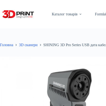
Перейти
до
вмісту
Каталог товарів
Formla
Головна
3D сканери
SHINING 3D Pro Series USB дата кабе