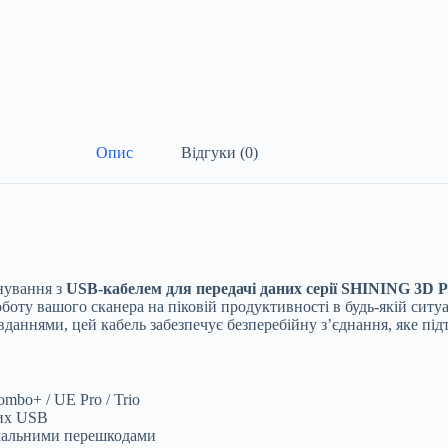
Опис
Відгуки (0)
нування з
USB-кабелем для передачі даних серії SHINING 3D P
оботу вашого сканера на піковій продуктивності в будь-якій ситу
ннями, цей кабель забезпечує безперебійну з’єднання, яке під
mbo+ / UE Pro / Trio
них USB
імальними перешкодами