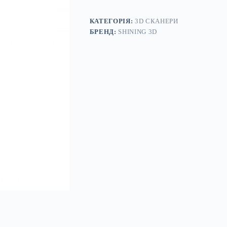
дата
кабель
для
КАТЕГОРІЯ:
3D СКАНЕРИ
3D-
БРЕНД:
SHINING 3D
сканування
кількість