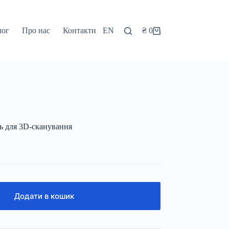
лог
Про нас
Контакти
EN
₴
0
Кошик
ь для 3D-сканування
Додати в кошик