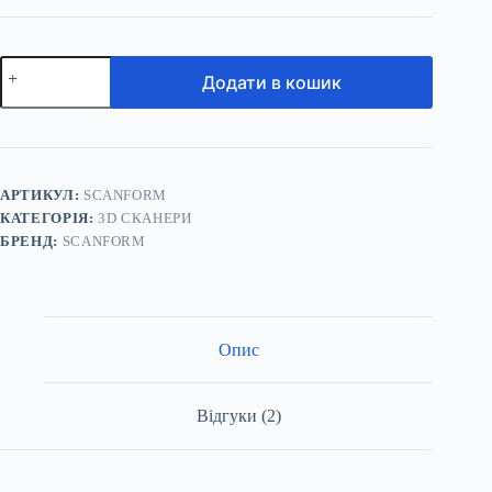
Scanform
Додати в кошик
HR12L5
—
лазерний
3D
сканер
кількість
АРТИКУЛ:
SCANFORM
КАТЕГОРІЯ:
3D СКАНЕРИ
БРЕНД:
SCANFORM
Опис
Відгуки (2)