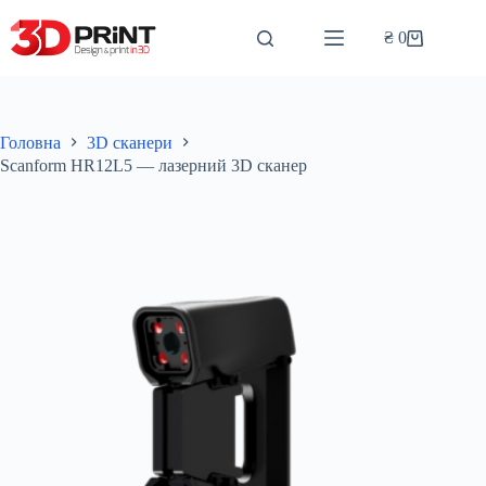
Перейти
до
₴
0
Кошик
вмісту
Головна
3D сканери
Scanform HR12L5 — лазерний 3D сканер