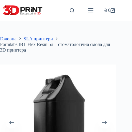
Перейти
до
₴
0
Кошик
вмісту
Головна
SLA принтери
Formlabs IBT Flex Resin 5л – стоматологічна смола для
3D принтера