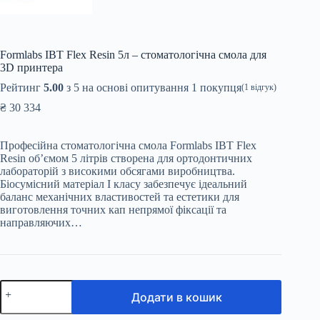
Formlabs IBT Flex Resin 5л – стоматологічна смола для
3D принтера
Рейтинг
5.00
з 5 на основі опитування
1
покупця
(
1
відгук)
₴
30 334
Професійна стоматологічна смола Formlabs IBT Flex
Resin об’ємом 5 літрів створена для ортодонтичних
лабораторій з високими обсягами виробництва.
Біосумісний матеріал I класу забезпечує ідеальний
баланс механічних властивостей та естетики для
виготовлення точних кап непрямої фіксації та
направляючих…
Formlabs
Додати в кошик
IBT
Flex