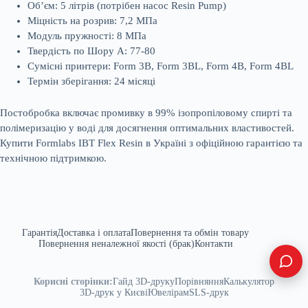
Об’єм: 5 літрів (потрібен насос Resin Pump)
Міцність на розрив: 7,2 МПа
Модуль пружності: 8 МПа
Твердість по Шору А: 77-80
Сумісні принтери: Form 3B, Form 3BL, Form 4B, Form 4BL
Термін зберігання: 24 місяці
Постобробка включає промивку в 99% ізопропіловому спирті та
полімеризацію у воді для досягнення оптимальних властивостей.
Купити Formlabs IBT Flex Resin в Україні з офіційною гарантією та
технічною підтримкою.
Гарантія
Доставка і оплата
Повернення та обмін товару
Повернення неналежної якості (брак)
Контакти
Корисні сторінки:
Гайд 3D-друку
Порівняння
Калькулятор
3D-друк у Києві
Ювелірам
SLS-друк