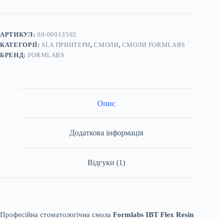
Resin
5л
-
стоматологічна
смола
АРТИКУЛ:
00-00013592
для
КАТЕГОРІЇ:
SLA ПРИНТЕРИ
,
СМОЛИ
,
СМОЛИ FORMLABS
3D
БРЕНД:
FORMLABS
принтера
кількість
Опис
Додаткова інформація
Відгуки (1)
Професійна стоматологічна смола
Formlabs IBT Flex Resin